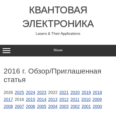
Перейти
к
КВАНТОВАЯ
содержимому
ЭЛЕКТРОНИКА
Lasers & Their Applications
Меню
2016 г. Обзор/Приглашенная
статья
2026
2025
2024
2023
2022
2021
2020
2019
2018
2017
2016
2015
2014
2013
2012
2011
2010
2009
2008
2007
2006
2005
2004
2003
2002
2001
2000