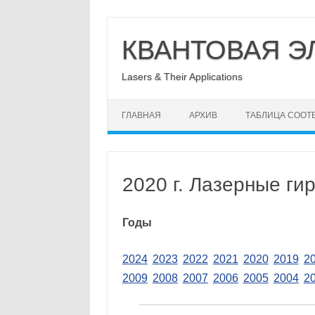
Перейти
к
КВАНТОВАЯ Э
содержимому
Lasers & Their Applications
ГЛАВНАЯ
АРХИВ
ТАБЛИЦА СООТ
2020 г. Лазерные ги
Годы
2024
2023
2022
2021
2020
2019
2
2009
2008
2007
2006
2005
2004
2