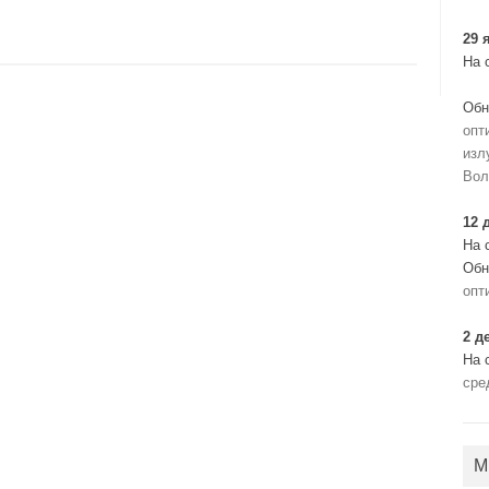
29 
На 
Обн
опт
изл
Вол
12 
На 
Обн
опт
2 д
На 
сре
М