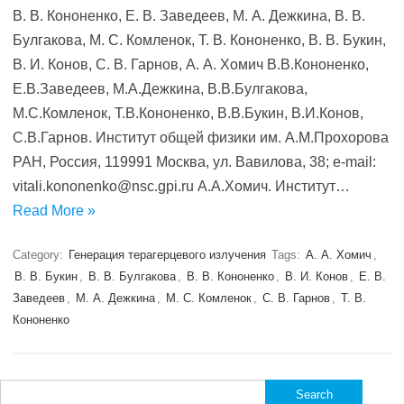
В. В. Кононенко, Е. В. Заведеев, М. A. Дежкина, В. В.
Булгакова, М. С. Комленок, Т. В. Кононенко, В. В. Букин,
В. И. Конов, С. В. Гарнов, А. A. Хомич В.В.Кононенко,
Е.В.Заведеев, М.A.Дежкина, В.В.Булгакова,
М.С.Комленок, Т.В.Кононенко, В.В.Букин, В.И.Конов,
С.В.Гарнов. Институт общей физики им. А.М.Прохорова
РАН, Россия, 119991 Москва, ул. Вавилова, 38; e-mail:
vitali.kononenko@nsc.gpi.ru А.A.Хомич. Институт…
Read More »
Category:
Генерация терагерцевого излучения
Tags:
А. A. Хомич
,
В. В. Букин
,
В. В. Булгакова
,
В. В. Кононенко
,
В. И. Конов
,
Е. В.
Заведеев
,
М. A. Дежкина
,
М. С. Комленок
,
С. В. Гарнов
,
Т. В.
Кононенко
Search