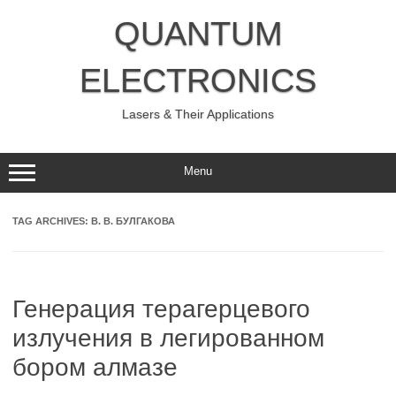
Skip
to
QUANTUM
content
ELECTRONICS
Lasers & Their Applications
Menu
TAG ARCHIVES:
В. В. БУЛГАКОВА
Генерация терагерцевого
излучения в легированном
бором алмазе