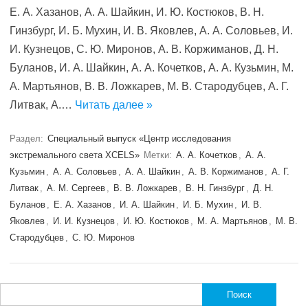
Е. А. Хазанов, А. А. Шайкин, И. Ю. Костюков, В. Н.
Гинзбург, И. Б. Мухин, И. В. Яковлев, А. А. Соловьев, И.
И. Кузнецов, С. Ю. Миронов, А. В. Коржиманов, Д. Н.
Буланов, И. А. Шайкин, А. А. Кочетков, А. А. Кузьмин, М.
А. Мартьянов, В. В. Ложкарев, М. В. Стародубцев, А. Г.
Литвак, А.…
Читать далее »
Раздел:
Специальный выпуск «Центр исследования
экстремального света XCELS»
Метки:
А. А. Кочетков
,
А. А.
Кузьмин
,
А. А. Соловьев
,
А. А. Шайкин
,
А. В. Коржиманов
,
А. Г.
Литвак
,
А. М. Сергеев
,
В. В. Ложкарев
,
В. Н. Гинзбург
,
Д. Н.
Буланов
,
Е. А. Хазанов
,
И. А. Шайкин
,
И. Б. Мухин
,
И. В.
Яковлев
,
И. И. Кузнецов
,
И. Ю. Костюков
,
М. А. Мартьянов
,
М. В.
Стародубцев
,
С. Ю. Миронов
Найти: