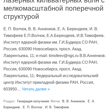
лазерных кильватерных волн с
мелкомасштабной поперечной
структурой
Е. П. Волчок, В. В. Анненков, Е. А. Берендеев, И. В.
Тимофеев Е.П.Волчок, Е.А.Берендеев, И.В.Тимофеев.
Институт ядерной физики им. Г.И.Будкера СО РАН,
Россия, 630090 Новосибирск, просп. Акад.
Лаврентьева, 11; e-mail: timofeev@ngs.ru В.В.Анненков.
Институт ядерной физики им. Г.И.Будкера СО РАН,
Россия, 630090 Новосибирск, просп. Акад.
Лаврентьева, 11; Федеральный исследовательский
центр Институт прикладной физики РАН, Россия,
603950…
Читать далее »
Раздел:
Генерация излучения
Метки:
В. В. Анненков
,
Е. А.
Берендеев
,
Е. П. Волчок
,
И. В. Тимофеев