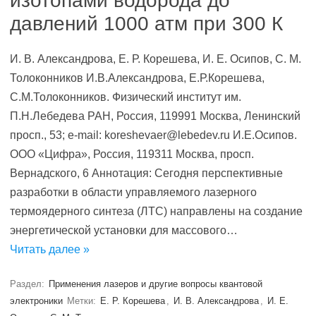
изотопами водорода до
давлений 1000 атм при 300 К
И. В. Александрова, Е. Р. Корешева, И. Е. Осипов, С. М.
Толоконников И.В.Александрова, Е.Р.Корешева,
С.М.Толоконников. Физический институт им.
П.Н.Лебедева РАН, Россия, 119991 Москва, Ленинский
просп., 53; e-mail: koreshevaer@lebedev.ru И.Е.Осипов.
ООО «Цифра», Россия, 119311 Москва, просп.
Вернадского, 6 Аннотация: Сегодня перспективные
разработки в области управляемого лазерного
термоядерного синтеза (ЛТС) направлены на создание
энергетической установки для массового…
Читать далее »
Раздел:
Применения лазеров и другие вопросы квантовой
электроники
Метки:
Е. Р. Корешева
,
И. В. Александрова
,
И. Е.