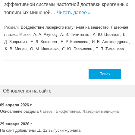
эффективной системы частотной доставки криогенных
топливных мишеней…
Читать далее »
Раздел:
Воздействие лазерного излучения на вещество. Лазерная
плазма
Метки:
А. А. Акунец
,
А. И. Никитенко
,
А. Ю. Цветков
,
В.
Д. Зворыкин
,
Е. Л. Кошелев
,
Е. Р. Корешева
,
И. В. Александрова
,
К. В. Мицен
,
О. М. Иваненко
,
С. Ю. Гаврилкин
,
Т. П. Тимашева
Найти:
Обновления на сайте
09 апреля 2026 г.
Обновление раздела
Лазеры
,
Биофотоника
,
Лазерная медицина
29 января 2026 г.
На сайт добавлены 11, 12 выпуски журнала