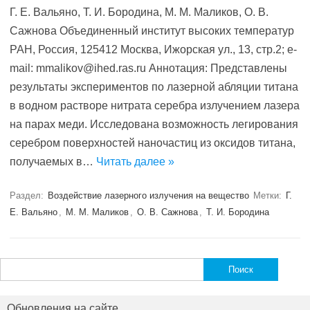
Г. Е. Вальяно, Т. И. Бородина, М. М. Маликов, О. В.
Сажнова Объединенный институт высоких температур
РАН, Россия, 125412 Москва, Ижорская ул., 13, стр.2; e-
mail: mmalikov@ihed.ras.ru Аннотация: Представлены
результаты экспериментов по лазерной абляции титана
в водном растворе нитрата серебра излучением лазера
на парах меди. Исследована возможность легирования
серебром поверхностей наночастиц из оксидов титана,
получаемых в…
Читать далее »
Раздел:
Воздействие лазерного излучения на вещество
Метки:
Г.
Е. Вальяно
,
М. М. Маликов
,
О. В. Сажнова
,
Т. И. Бородина
Найти:
Обновления на сайте