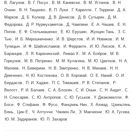
В. Лагунов
,
В. Г. Посух
,
В. М. Каневски
,
В. М. Устинов
,
В. Н.
Очкин
,
В. Н. Тищенко
,
В. П. Луки
,
Г. Карелли
,
Г. Террени
,
Д. А.
Марков
,
Д. Б. Колкер
,
Д. В. Денисов
,
Д. В. Сутырин
,
Д. М.
Федорова
,
Д. Р. Нурмухаметов
,
Д. Чампини
,
Е. А. Чешев
,
Е. Н.
Попов
,
Е. Ф. Стельмашенко
,
Е. Ю. Ерушин
,
Жунцин Тань
,
З. С.
Тью
,
И. Б. Мирошниченко
,
И. В. Шерстов
,
И. И. Новиков
,
И. М.
Тупицын
,
И. Ф. Шайхисламов
,
И. Ферранте
,
И. Ю. Лисков
,
К. А.
Баранцев
,
Л. Я. Карачинский
,
Лемао Х
,
М. А. Бобров
,
М. В.
Горкунов
,
М. В. Петренко
,
М. М. Кулагина
,
М. Ю. Цветков
,
Н. А.
Малеев
,
Н. Беверини
,
Н. В. Змитренко
,
Н. В. Минаев
,
Н. Н.
Демченко
,
Н. Ю. Костюкова
,
О. В. Коровай
,
О. Е. Наний
,
О. И.
Бердасов
,
П. И. Хаджи
,
П. С. Тимашев
,
Р. В. Степанов
,
Р.
Велотт
,
Р. И. Балаев
,
С. А. Блохин
,
С. И. Ооыи
,
С. Н. Аидит
,
С.
Н. Слюсарев
,
С. Ю. Антропов
,
С. Ю. Гуськов
,
У. Джакомелли
,
Ф.
Боси
,
Ф. Стефани
,
Ф. Фусо
,
Фанцзинь Нин
,
Х. Ахмад
,
Цзиньтянь
Бянь
,
Цин Е
,
Ч. Алтуччи
,
Чжиюн Ли
,
Э. Макчиони
,
Ю. А. Гусева
,
Ю. М. Задиранов
,
Ю. П. Захаров