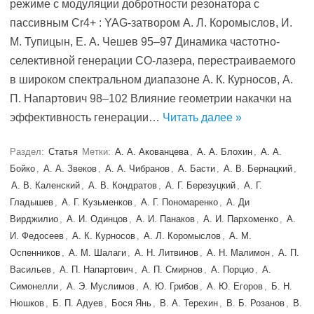
режиме с модуляции добротности резонатора с
паcсивным Cr4+ : YAG-затвором А. Л. Коромыслов, И.
М. Тупицын, Е. А. Чешев 95–97 Динамика частотно-
селективной генерации СО-лазера, перестраиваемого
в широком спектральном диапазоне А. К. Курносов, А.
П. Напартович 98–102 Влияние геометрии накачки на
эффективность генерации…
Читать далее »
Раздел:
Статья
Метки:
А. А. Акованцева
,
А. А. Блохин
,
А. А.
Бойко
,
А. А. Звеков
,
А. А. Чибранов
,
А. Басти
,
А. В. Бернацкий
,
А. В. Каленский
,
А. В. Кондратов
,
А. Г. Березуцкий
,
А. Г.
Гладышев
,
А. Г. Кузьменков
,
А. Г. Пономаренко
,
А. Ди
Вирджилио
,
А. И. Одинцов
,
А. И. Панаков
,
А. И. Пархоменко
,
А.
И. Федосеев
,
А. К. Курносов
,
А. Л. Коромыслов
,
А. М.
Оспенников
,
А. М. Шалаги
,
А. Н. Литвинов
,
А. Н. Малимон
,
А. П.
Васильев
,
А. П. Напартович
,
А. П. Смирнов
,
А. Порцио
,
А.
Симонелли
,
А. Э. Муслимов
,
А. Ю. Грибов
,
А. Ю. Егоров
,
Б. Н.
Нюшков
,
Б. П. Адуев
,
Бося Янь
,
В. А. Терехин
,
В. Б. Розанов
,
В.