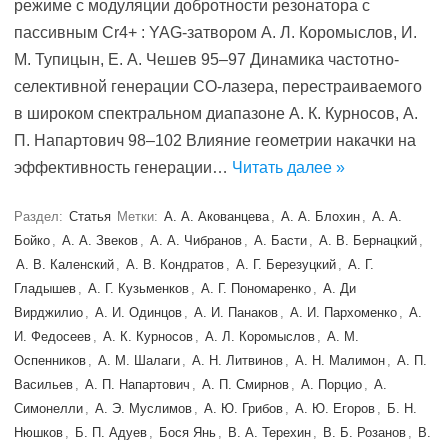
режиме с модуляции добротности резонатора с
паcсивным Cr4+ : YAG-затвором А. Л. Коромыслов, И.
М. Тупицын, Е. А. Чешев 95–97 Динамика частотно-
селективной генерации СО-лазера, перестраиваемого
в широком спектральном диапазоне А. К. Курносов, А.
П. Напартович 98–102 Влияние геометрии накачки на
эффективность генерации…
Читать далее »
Раздел:
Статья
Метки:
А. А. Акованцева
,
А. А. Блохин
,
А. А.
Бойко
,
А. А. Звеков
,
А. А. Чибранов
,
А. Басти
,
А. В. Бернацкий
,
А. В. Каленский
,
А. В. Кондратов
,
А. Г. Березуцкий
,
А. Г.
Гладышев
,
А. Г. Кузьменков
,
А. Г. Пономаренко
,
А. Ди
Вирджилио
,
А. И. Одинцов
,
А. И. Панаков
,
А. И. Пархоменко
,
А.
И. Федосеев
,
А. К. Курносов
,
А. Л. Коромыслов
,
А. М.
Оспенников
,
А. М. Шалаги
,
А. Н. Литвинов
,
А. Н. Малимон
,
А. П.
Васильев
,
А. П. Напартович
,
А. П. Смирнов
,
А. Порцио
,
А.
Симонелли
,
А. Э. Муслимов
,
А. Ю. Грибов
,
А. Ю. Егоров
,
Б. Н.
Нюшков
,
Б. П. Адуев
,
Бося Янь
,
В. А. Терехин
,
В. Б. Розанов
,
В.