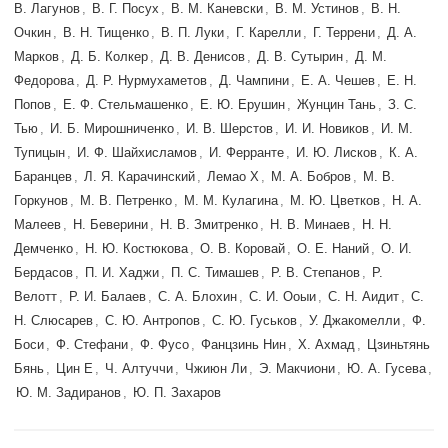
В. Лагунов
,
В. Г. Посух
,
В. М. Каневски
,
В. М. Устинов
,
В. Н.
Очкин
,
В. Н. Тищенко
,
В. П. Луки
,
Г. Карелли
,
Г. Террени
,
Д. А.
Марков
,
Д. Б. Колкер
,
Д. В. Денисов
,
Д. В. Сутырин
,
Д. М.
Федорова
,
Д. Р. Нурмухаметов
,
Д. Чампини
,
Е. А. Чешев
,
Е. Н.
Попов
,
Е. Ф. Стельмашенко
,
Е. Ю. Ерушин
,
Жунцин Тань
,
З. С.
Тью
,
И. Б. Мирошниченко
,
И. В. Шерстов
,
И. И. Новиков
,
И. М.
Тупицын
,
И. Ф. Шайхисламов
,
И. Ферранте
,
И. Ю. Лисков
,
К. А.
Баранцев
,
Л. Я. Карачинский
,
Лемао Х
,
М. А. Бобров
,
М. В.
Горкунов
,
М. В. Петренко
,
М. М. Кулагина
,
М. Ю. Цветков
,
Н. А.
Малеев
,
Н. Беверини
,
Н. В. Змитренко
,
Н. В. Минаев
,
Н. Н.
Демченко
,
Н. Ю. Костюкова
,
О. В. Коровай
,
О. Е. Наний
,
О. И.
Бердасов
,
П. И. Хаджи
,
П. С. Тимашев
,
Р. В. Степанов
,
Р.
Велотт
,
Р. И. Балаев
,
С. А. Блохин
,
С. И. Ооыи
,
С. Н. Аидит
,
С.
Н. Слюсарев
,
С. Ю. Антропов
,
С. Ю. Гуськов
,
У. Джакомелли
,
Ф.
Боси
,
Ф. Стефани
,
Ф. Фусо
,
Фанцзинь Нин
,
Х. Ахмад
,
Цзиньтянь
Бянь
,
Цин Е
,
Ч. Алтуччи
,
Чжиюн Ли
,
Э. Макчиони
,
Ю. А. Гусева
,
Ю. М. Задиранов
,
Ю. П. Захаров