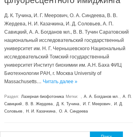
флуоресцентного имиджинга
Д. К. Тучина, И. Г. Меерович, О. А. Синдеева, В. В.
Жердева, Н. И. Казачкина, И. Д. Соловьев, А. П.
Савицкий, А. А. Богданов мл., В. В. Тучин Саратовский
национальный исследовательский государственный
университет им. Н. Г. Чернышевского Национальный
исследовательский Томский государственный
университет Институт биохимии им. А.Н. Баха ФИЦ
Биотехнологии РАН, г. Москва University of
Massachusetts…
Читать далее »
Раздел:
Лазерная биофотоника
Метки:
,
А. А. Богданов мл.
,
А. П.
Савицкий
,
В. В. Жердева
,
Д. К. Тучина
,
И. Г. Меерович
,
И. Д.
Соловьев
,
Н. И. Казачкина
,
О. А. Синдеева
Найти: