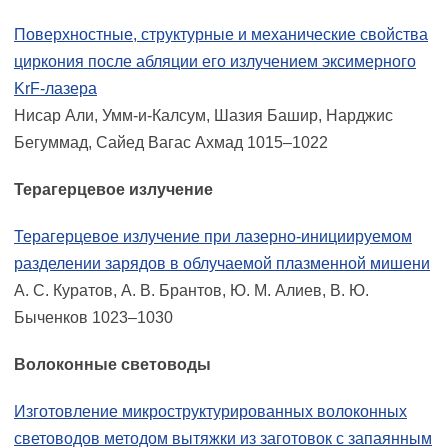
Поверхностные, структурные и механические свойства
циркония после абляции его излучением эксимерного
KrF-лазера
Нисар Али, Умм-и-Калсум, Шазия Башир, Нарджис
Бегуммад, Сайед Вагас Ахмад 1015–1022
Терагерцевое излучение
Терагерцевое излучение при лазерно-инициируемом
разделении зарядов в облучаемой плазменной мишени
А. С. Куратов, А. В. Брантов, Ю. М. Алиев, В. Ю.
Быченков 1023–1030
Волоконные световоды
Изготовление микроструктурированных волоконных
световодов методом вытяжки из заготовок с запаянным