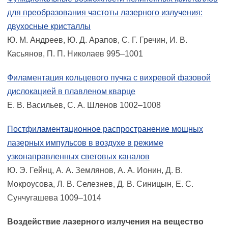
для преобразования частоты лазерного излучения:
двухосные кристаллы
Ю. М. Андреев, Ю. Д. Арапов, С. Г. Гречин, И. В.
Касьянов, П. П. Николаев 995–1001
Филаментация кольцевого пучка с вихревой фазовой
дислокацией в плавленом кварце
Е. В. Васильев, С. А. Шленов 1002–1008
Постфиламентационное распространение мощных
лазерных импульсов в воздухе в режиме
узконаправленных световых каналов
Ю. Э. Гейнц, А. А. Землянов, А. А. Ионин, Д. В.
Мокроусова, Л. В. Селезнев, Д. В. Синицын, Е. С.
Сунчугашева 1009–1014
Воздействие лазерного излучения на вещество