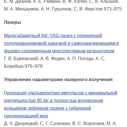
Е. М. Дианов, К. Е. Рюмкин, В. Ф. Хопин, С. В. Алышев,
М. А. Мелькумов, А. Н. Гурьянов, С. В. Фирстов 973–975
Лазеры
Малогабаритный Nd :YAG-лазер с поперечной
полупроводниковой накачкой и самонакачивающимся
фазово-сопряженным многопетлевым резонатором
Г. В. Бурковский, А. В. Федин, А. П. Погода, А. С.
Борейшо 976–978
Управление параметрами лазерного излучения
Генерация ультракоротких импульсов с минимальной
длительностью 90 фс в полностью волоконном
кольцевом эрбиевом лазере с гибридной
синхронизацией мод
Д. А. Дворецкий, С. Г. Сазонкин, В. С. Воропаев, М. А.