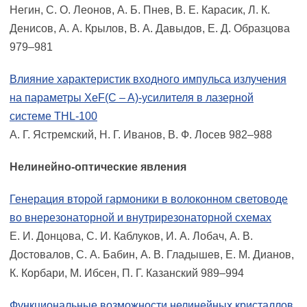
Негин, С. О. Леонов, А. Б. Пнев, В. Е. Карасик, Л. К.
Денисов, А. А. Крылов, В. А. Давыдов, Е. Д. Образцова
979–981
Влияние характеристик входного импульса излучения
на параметры XeF(C – A)-усилителя в лазерной
системе THL-100
А. Г. Ястремский, Н. Г. Иванов, В. Ф. Лосев 982–988
Нелинейно-оптические явления
Генерация второй гармоники в волоконном световоде
во внерезонаторной и внутрирезонаторной схемах
Е. И. Донцова, С. И. Каблуков, И. А. Лобач, А. В.
Достовалов, С. А. Бабин, А. В. Гладышев, Е. М. Дианов,
К. Корбари, М. Ибсен, П. Г. Казанский 989–994
Функциональные возможности нелинейных кристаллов