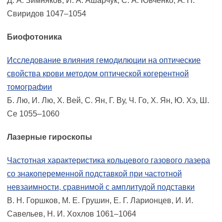
Д. А. Зимняков, И. А. Ашарчук, С. А. Ювченко, А. П.
Свиридов 1047–1054
Биофотоника
Исследование влияния гемодилюции на оптические
свойства крови методом оптической когерентной
томографии
Б. Лю, И. Лю, Х. Вей, С. Ян, Г. Ву, Ч. Го, Х. Ян, Ю. Хэ, Ш.
Се 1055–1060
Лазерные гироскопы
Частотная характеристика кольцевого газового лазера
со знакопеременной подставкой при частотной
невзаимности, сравнимой с амплитудой подставки
В. Н. Горшков, М. Е. Грушин, Е. Г. Ларионцев, И. И.
Савельев, Н. И. Хохлов 1061–1064