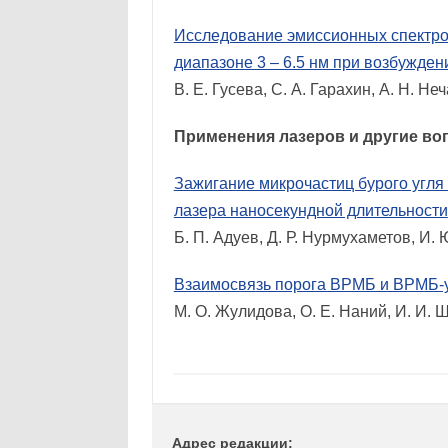
Исследование эмиссионных спектров
диапазоне 3 – 6.5 нм при возбужд
В. Е. Гусева, С. А. Гарахин, А. Н. Не
Применения лазеров и другие во
Зажигание микрочастиц бурого угля
лазера наносекундной длительности
Б. П. Адуев, Д. Р. Нурмухаметов, И. 
Взаимосвязь порога ВРМБ и ВРМБ-
М. О. Жулидова, О. Е. Наний, И. И.
Адрес редакции: