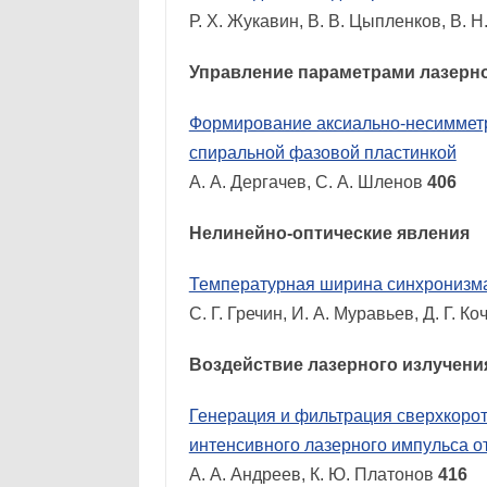
Р. Х. Жукавин, В. В. Цыпленков, В. 
Управление параметрами лазерно
Формирование аксиально-несимметри
спиральной фазовой пластинкой
А. А. Дергачев, С. А. Шленов
406
Нелинейно-оптические явления
Температурная ширина синхронизма
С. Г. Гречин, И. А. Муравьев, Д. Г. К
Воздействие лазерного излучени
Генерация и фильтрация сверхкорот
интенсивного лазерного импульса 
А. А. Андреев, К. Ю. Платонов
416