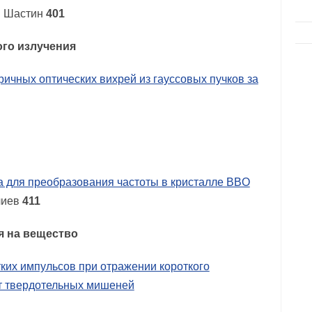
Н. Шастин
401
го излучения
чных оптических вихрей из гауссовых пучков за
 для преобразования частоты в кристалле BBO
очиев
411
я на вещество
ких импульсов при отражении короткого
от твердотельных мишеней