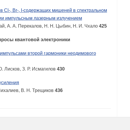
 Cl-, Br-, I-содержащих мишеней в спектральном
ении импульсным лазерным излучением
чай, А. А. Перекалов, Н. Н. Цыбин, Н. И. Чхало
425
просы квантовой электроники
 импульсами второй гармоники неодимового
Ю. Лисков, З. Р. Исмагилов
430
усиления
 Шихалиев, В. Н. Трещиков
436