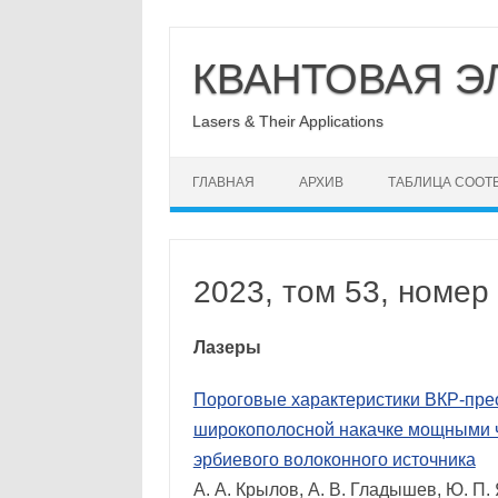
Перейти
к
КВАНТОВАЯ Э
содержимому
Lasers & Their Applications
ГЛАВНАЯ
АРХИВ
ТАБЛИЦА СООТ
2023, том 53, номер
Лазеры
Пороговые характеристики ВКР-прео
широкополосной накачке мощными 
эрбиевого волоконного источника
А. А. Крылов, А. В. Гладышев, Ю. П. 