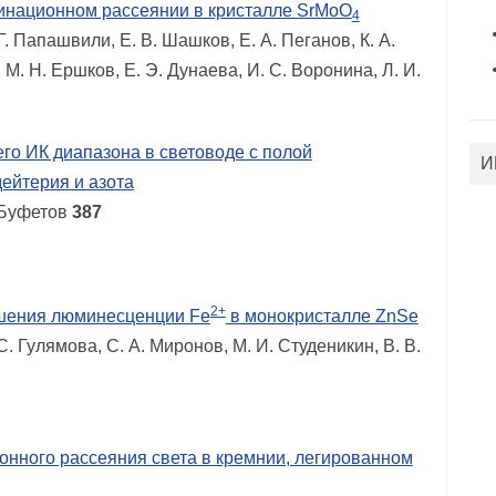
инационном рассеянии в кристалле SrMoO
4
Г. Папашвили, Е. В. Шашков, Е. А. Пеганов, К. А.
 М. Н. Ершков, Е. Э. Дунаева, И. С. Воронина, Л. И.
го ИК диапазона в световоде с полой
И
ейтерия и азота
. Буфетов
387
2+
ушения люминесценции Fe
в монокристалле ZnSe
С. Гулямова, С. А. Миронов, М. И. Студеникин, В. В.
нного рассеяния света в кремнии, легированном