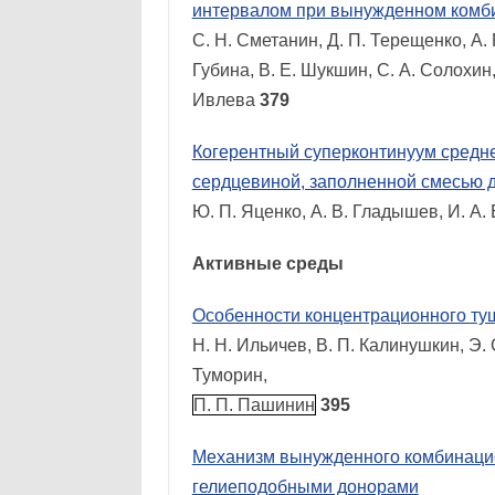
интервалом при вынужденном комб
С. Н. Сметанин, Д. П. Терещенко, А. 
Губина, В. Е. Шукшин, С. А. Солохин,
Ивлева
379
Когерентный суперконтинуум средне
сердцевиной, заполненной смесью д
Ю. П. Яценко, А. В. Гладышев, И. А
Активные среды
Особенности концентрационного т
Н. Н. Ильичев, В. П. Калинушкин, Э. 
Туморин,
П. П. Пашинин
395
Механизм вынужденного комбинацио
гелиеподобными донорами