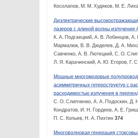
Косолапов, М. М. Худяков, М. Е. Лих
Диэлектрические высокоотражающие
лазеров с длиной волны излучения 4
К. А. Подгаецкий, А. В. Лобинцов, А. 
Мармалюк, В. В. Дюделев, Д. А. Михай
Савченко, А. В. Лютецкий, С. О. Слип
Л. Я. Карачинский, А. Ю. Егоров, Г.
Мощные многомодовые полупроводни
асимметричных гетероструктур с р
расходимостью излучения в перпен
С. О. Слипченко, А. А. Подоскин, Д. 
Кондратов, И. Н. Гордеев, А. Е. Гриши
П. С. Копьев, Н. А. Пихтин
374
Многоволновая генерация стоксовы