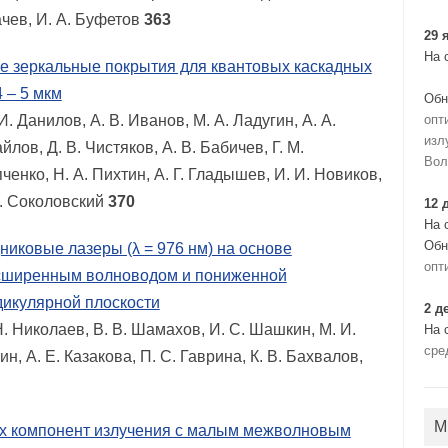
ачев, И. А. Буфетов
363
29 
На 
 зеркальные покрытия для квантовых каскадных
 – 5 мкм
Обн
И. Данилов, А. В. Иванов, М. А. Ладугин, А. А.
опт
изл
лов, Д. В. Чистяков, А. В. Бабичев, Г. М.
Вол
ченко, Н. А. Пихтин, А. Г. Гладышев, И. И. Новиков,
 С. Соколовский
370
12 
На 
Обн
ковые лазеры (λ = 976 нм) на основе
опт
асширенным волноводом и пониженной
дикулярной плоскости
2 д
Н. Николаев, В. В. Шамахов, И. С. Шашкин, М. И.
На 
сре
н, А. Е. Казакова, П. С. Гаврина, К. В. Бахвалов,
М
х компонент излучения с малым межволновым