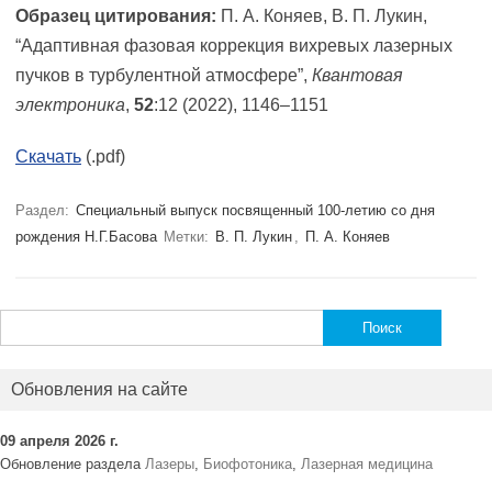
Образец цитирования:
П. А. Коняев, В. П. Лукин,
“Адаптивная фазовая коррекция вихревых лазерных
пучков в турбулентной атмосфере”,
Квантовая
электроника
,
52
:12 (2022), 1146–1151
Скачать
(.pdf)
Раздел:
Специальный выпуск посвященный 100-летию со дня
рождения Н.Г.Басова
Метки:
В. П. Лукин
,
П. А. Коняев
Найти:
Обновления на сайте
09 апреля 2026 г.
Обновление раздела
Лазеры
,
Биофотоника
,
Лазерная медицина