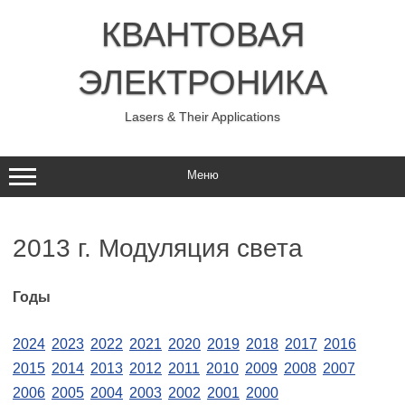
Перейти
к
КВАНТОВАЯ
содержимому
ЭЛЕКТРОНИКА
Lasers & Their Applications
Меню
2013 г. Модуляция света
Годы
2024
2023
2022
2021
2020
2019
2018
2017
2016
2015
2014
2013
2012
2011
2010
2009
2008
2007
2006
2005
2004
2003
2002
2001
2000