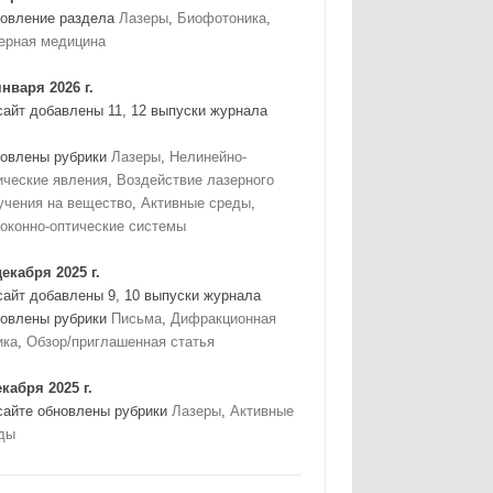
овление раздела
Лазеры
,
Биофотоника
,
ерная медицина
января 2026 г.
сайт добавлены 11, 12 выпуски журнала
овлены рубрики
Лазеры
,
Нелинейно-
ические явления
,
Воздействие лазерного
учения на вещество
,
Активные среды
,
оконно-оптические системы
декабря 2025 г.
сайт добавлены 9, 10 выпуски журнала
овлены рубрики
Письма
,
Дифракционная
ика
,
Обзор/приглашенная статья
екабря 2025 г.
сайте обновлены рубрики
Лазеры
,
Активные
ды