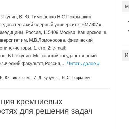
М
Г. Якунин, В. Ю. Тимошенко Н.С.Покрышкин,
ледовательский ядерный университет «МИФИ»,
медицины, Россия, 115409 Москва, Каширское ш.,
иверситет им. М.В.Ломоносова, физический
инские горы, 1, стр. 2; e-mail:
И
мов, В.Г.Якунин. Московский государственный
изический факультет, Россия,…
Читать далее »
В. Ю. Тимошенко
,
И. Д. Кучумов
,
Н. С. Покрышкин
ация кремниевых
остях для решения задач