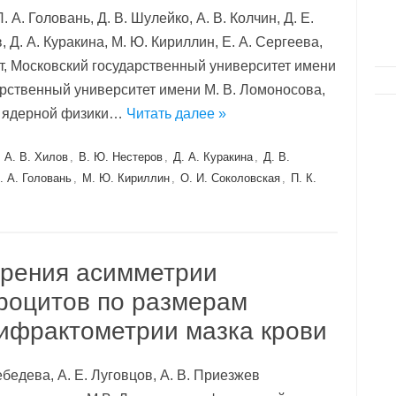
 А. Головань, Д. В. Шулейко, А. В. Колчин, Д. Е.
, Д. А. Куракина, М. Ю. Кириллин, Е. А. Сергеева,
ет, Московский государственный университет имени
рственный университет имени М. В. Ломоносова,
т ядерной физики…
Читать далее »
,
А. В. Хилов
,
В. Ю. Нестеров
,
Д. А. Куракина
,
Д. В.
. А. Головань
,
М. Ю. Кириллин
,
О. И. Соколовская
,
П. К.
ерения асимметрии
роцитов по размерам
ифрактометрии мазка крови
ебедева, А. Е. Луговцов, А. В. Приезжев