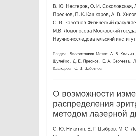
В. Ю. Нестеров, О. И. Соколовская, Л.
Преснов, П. К. Кашкаров, А. В. Хилов
С. В. Заботнов Физический факульт
М.В. Ломоносова Московский госуда
Научно-исследовательский институ
Раздел:
Биофотоника
Метки:
А. В. Колчин
Шулейко
,
Д. Е. Преснов
,
Е. А. Сергеева
,
Л
Кашкаров
,
С. В. Заботнов
О возможности изм
распределения эрит
методом лазерной д
С. Ю. Никитин, Е. Г. Цыбров, М. С. Л