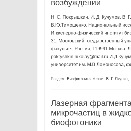
возбуждении
Н. С. Покрышкин, И. Д. Кучумов, В. 
В.Ю.Тимошенко. Национальный исс
Инженерно-физический институт био
31; Московский государственный ун
факультет, Россия, 119991 Москва, Лен
pokryshkin.nikolay@mail.ru И.Д.Кучу
университет им. М.В.Ломоносова, ф
Раздел:
Биофотоника
Метки:
В. Г. Якунин
,
Лазерная фрагмент
микрочастиц в жидк
биофотоники