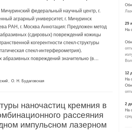
Обн
ий Мичуринский федеральный научный центр, г.
Лаз
нный аграрный университет, г. Мичуринск
29 
ева РАН, г. Москва Аннотация: Предложен метод
На 
х абразивных (сдировых) повреждений кожицы
Обн
транственной когерентности спекл-структуры
опт
статическая спекл-интерферометрия).
изл
ях абразивных повреждений значительно (в…
Вол
12 
На 
ский
,
О. Н. Будаговская
Обн
опт
туры наночастиц кремния в
2 д
На 
омбинационного рассеяния
сре
ндном импульсном лазерном