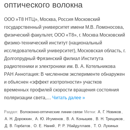
оптического волокна
ООО »Т8 НТЦ», Москва, Россия Московский
государственный университет имени М.В. Ломоносова,
физический факультет, ООО «Т8», г. Москва Московский
физико-технический институт (национальный
исследовательский университет), Московская облаcть, г.
Долгопрудный Фрязинский филиал Института
радиотехники и электроники им. В. А. Котельникова
РАН Аннотация: В численном эксперименте обнаружен
и объяснен «эффект изотропности» участков
временных профилей скорости вращения состояния
поляризации света,…
Читать далее »
Раздел:
Волоконно-оптические линии связи
Метки:
А. Г. Новиков
,
А. Н. Дорожкин
,
А. Ю. Игуменов
,
В. А. Конышев
,
В. Н. Трещиков
,
Д. В. Горбатов
,
О. Е. Наний
,
Р. Р. Убайдуллаев
,
Т. О. Лукиных