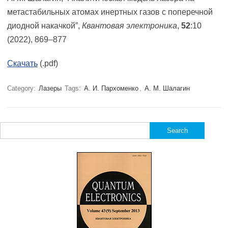
метастабильных атомах инертных газов с поперечной
диодной накачкой”,
Квантовая электроника
,
52
:10
(2022), 869–877
Cкачать
(.pdf)
Category:
Лазеры
Tags:
А. И. Пархоменко
,
А. М. Шалагин
Search
for: