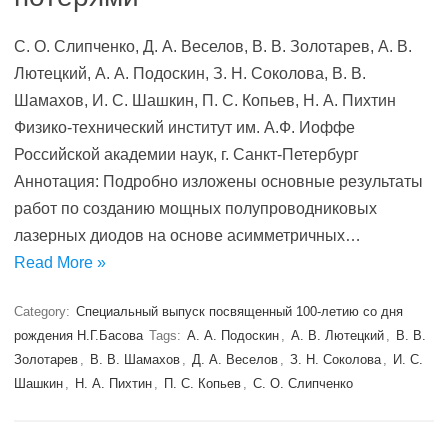
С. О. Слипченко, Д. А. Веселов, В. В. Золотарев, А. В.
Лютецкий, А. А. Подоскин, З. Н. Соколова, В. В.
Шамахов, И. С. Шашкин, П. С. Копьев, Н. А. Пихтин
Физико-технический институт им. А.Ф. Иоффе
Российской академии наук, г. Санкт-Петербург
Аннотация: Подробно изложены основные результаты
работ по созданию мощных полупроводниковых
лазерных диодов на основе асимметричных…
Read More »
Category:
Специальный выпуск посвященный 100-летию со дня
рождения Н.Г.Басова
Tags:
А. А. Подоскин
,
А. В. Лютецкий
,
В. В.
Золотарев
,
В. В. Шамахов
,
Д. А. Веселов
,
З. Н. Соколова
,
И. С.
Шашкин
,
Н. А. Пихтин
,
П. С. Копьев
,
С. О. Слипченко