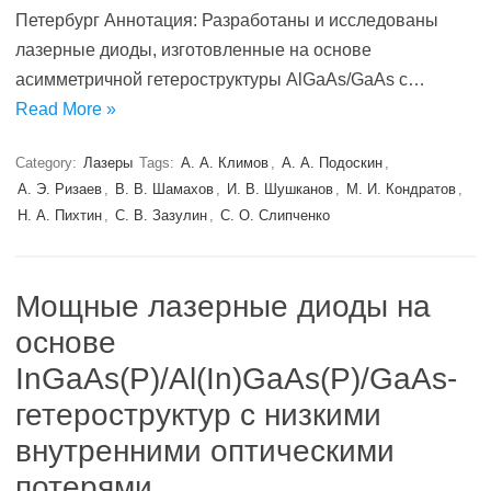
Петербург Аннотация: Разработаны и исследованы
лазерные диоды, изготовленные на основе
асимметричной гетероструктуры AlGaAs/GaAs с…
Read More »
Category:
Лазеры
Tags:
А. А. Климов
,
А. А. Подоскин
,
А. Э. Ризаев
,
В. В. Шамахов
,
И. В. Шушканов
,
М. И. Кондратов
,
Н. А. Пихтин
,
С. В. Зазулин
,
С. О. Слипченко
Мощные лазерные диоды на
основе
InGaAs(Р)/Al(In)GaAs(P)/GaAs-
гетероструктур с низкими
внутренними оптическими
потерями