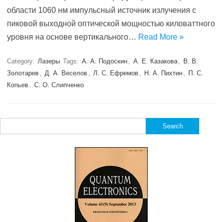
области 1060 нм импульсный источник излучения с
пиковой выходной оптической мощностью киловаттного
уровня на основе вертикального…
Read More »
Category:
Лазеры
Tags:
А. А. Подоскин
,
А. Е. Казакова
,
В. В.
Золотарев
,
Д. А. Веселов
,
Л. С. Ефремов
,
Н. А. Пихтин
,
П. С.
Копьев
,
С. О. Слипченко
Search
for: