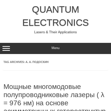
Skip
to
QUANTUM
content
ELECTRONICS
Lasers & Their Applications
Menu
TAG ARCHIVES:
А. А. ПОДОСКИН
Мощные многомодовые
полупроводниковые лазеры ( λ
= 976 нм) на основе