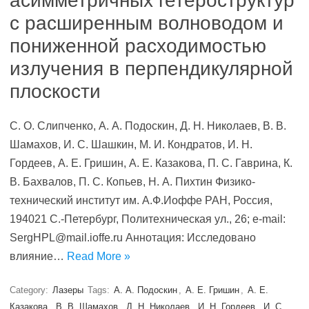
асимметричных гетероструктур
с расширенным волноводом и
пониженной расходимостью
излучения в перпендикулярной
плоскости
С. О. Слипченко, А. А. Подоскин, Д. Н. Николаев, В. В.
Шамахов, И. С. Шашкин, М. И. Кондратов, И. Н.
Гордеев, А. Е. Гришин, А. Е. Казакова, П. С. Гаврина, К.
В. Бахвалов, П. С. Копьев, Н. А. Пихтин Физико-
технический институт им. А.Ф.Иоффе РАН, Россия,
194021 С.-Петербург, Политехническая ул., 26; e-mail:
SergHPL@mail.ioffe.ru Аннотация: Исследовано
влияние…
Read More »
Category:
Лазеры
Tags:
А. А. Подоскин
,
А. Е. Гришин
,
А. Е.
Казакова
,
В. В. Шамахов
,
Д. Н. Николаев
,
И. Н. Гордеев
,
И. С.