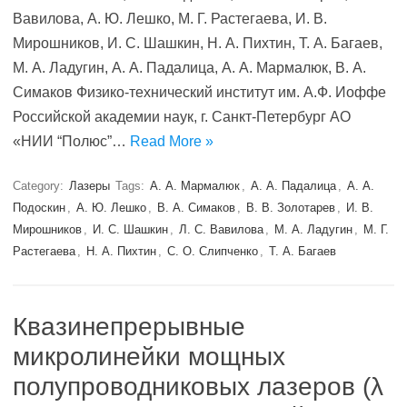
Вавилова, А. Ю. Лешко, М. Г. Растегаева, И. В.
Мирошников, И. С. Шашкин, Н. А. Пихтин, Т. А. Багаев,
М. А. Ладугин, А. А. Падалица, А. А. Мармалюк, В. А.
Симаков Физико-технический институт им. А.Ф. Иоффе
Российской академии наук, г. Санкт-Петербург АО
«НИИ “Полюс”…
Read More »
Category:
Лазеры
Tags:
А. А. Мармалюк
,
А. А. Падалица
,
А. А.
Подоскин
,
А. Ю. Лешко
,
В. А. Симаков
,
В. В. Золотарев
,
И. В.
Мирошников
,
И. С. Шашкин
,
Л. С. Вавилова
,
М. А. Ладугин
,
М. Г.
Растегаева
,
Н. А. Пихтин
,
С. О. Слипченко
,
Т. А. Багаев
Квазинепрерывные
микролинейки мощных
полупроводниковых лазеров (λ