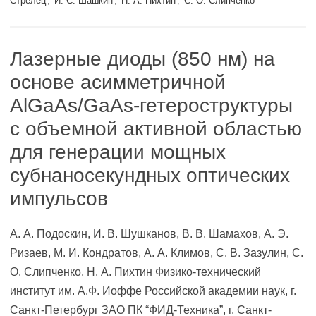
Стрелец
,
И. С. Шашкин
,
Н. А. Пихтин
,
С. О. Слипченко
Лазерные диоды (850 нм) на
основе асимметричной
AlGaAs/GaAs-гетероструктуры
с объемной активной областью
для генерации мощных
субнаносекундных оптических
импульсов
А. А. Подоскин, И. В. Шушканов, В. В. Шамахов, А. Э.
Ризаев, М. И. Кондратов, А. А. Климов, С. В. Зазулин, С.
О. Слипченко, Н. А. Пихтин Физико-технический
институт им. А.Ф. Иоффе Российской академии наук, г.
Санкт-Петербург ЗАО ПК “ФИД-Техника”, г. Санкт-