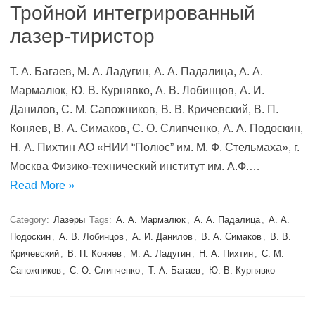
Тройной интегрированный
лазер-тиристор
Т. А. Багаев, М. А. Ладугин, А. А. Падалица, А. А.
Мармалюк, Ю. В. Курнявко, А. В. Лобинцов, А. И.
Данилов, С. М. Сапожников, В. В. Кричевский, В. П.
Коняев, В. А. Симаков, С. О. Слипченко, А. А. Подоскин,
Н. А. Пихтин АО «НИИ “Полюс” им. М. Ф. Стельмаха», г.
Москва Физико-технический институт им. А.Ф.…
Read More »
Category:
Лазеры
Tags:
А. А. Мармалюк
,
А. А. Падалица
,
А. А.
Подоскин
,
А. В. Лобинцов
,
А. И. Данилов
,
В. А. Симаков
,
В. В.
Кричевский
,
В. П. Коняев
,
М. А. Ладугин
,
Н. А. Пихтин
,
С. М.
Сапожников
,
С. О. Слипченко
,
Т. А. Багаев
,
Ю. В. Курнявко