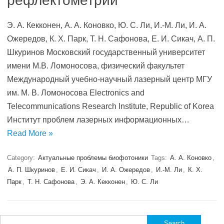
рефлектометрии
Э. А. Кекконен, А. А. Коновко, Ю. С. Ли, И.-М. Ли, И. А.
Ожередов, К. Х. Парк, Т. Н. Сафонова, Е. И. Сикач, А. П.
Шкуринов Московский государственный университет
имени М.В. Ломоносова, физический факультет
Международный учебно-научный лазерный центр МГУ
им. М. В. Ломоносова Electronics and
Telecommunications Research Institute, Republic of Korea
Институт проблем лазерных информационных…
Read More »
Category:
Актуальные проблемы биофотоники
Tags:
А. А. Коновко
,
А. П. Шкуринов
,
Е. И. Сикач
,
И. А. Ожередов
,
И.-М. Ли
,
К. Х.
Парк
,
Т. Н. Сафонова
,
Э. А. Кекконен
,
Ю. С. Ли
Search