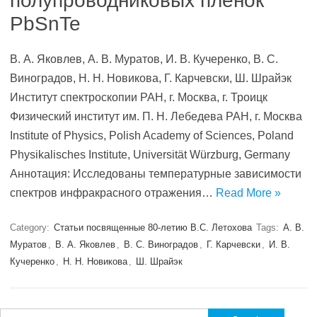
полупроводниковых пленок
PbSnTe
В. А. Яковлев, А. В. Муратов, И. В. Кучеренко, В. С.
Виноградов, Н. Н. Новикова, Г. Карчевски, Ш. Шрайэк
Институт спектроскопии РАН, г. Москва, г. Троицк
Физический институт им. П. Н. Лебедева РАН, г. Москва
Institute of Physics, Polish Academy of Sciences, Poland
Physikalisches Institute, Universität Würzburg, Germany
Аннотация: Исследованы температурные зависимости
спектров инфракрасного отражения…
Read More »
Category:
Статьи посвященные 80-летию В.С. Летохова
Tags:
А. В.
Муратов
,
В. А. Яковлев
,
В. С. Виноградов
,
Г. Карчевски
,
И. В.
Кучеренко
,
Н. Н. Новикова
,
Ш. Шрайэк
Search