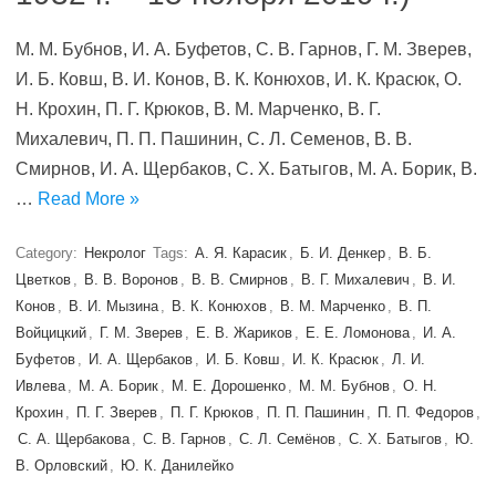
М. М. Бубнов, И. А. Буфетов, С. В. Гарнов, Г. М. Зверев,
И. Б. Ковш, В. И. Конов, В. К. Конюхов, И. К. Красюк, О.
Н. Крохин, П. Г. Крюков, В. М. Марченко, В. Г.
Михалевич, П. П. Пашинин, С. Л. Семенов, В. В.
Смирнов, И. А. Щербаков, С. Х. Батыгов, М. А. Борик, В.
…
Read More »
Category:
Некролог
Tags:
А. Я. Карасик
,
Б. И. Денкер
,
В. Б.
Цветков
,
В. В. Воронов
,
В. В. Смирнов
,
В. Г. Михалевич
,
В. И.
Конов
,
В. И. Мызина
,
В. К. Конюхов
,
В. М. Марченко
,
В. П.
Войцицкий
,
Г. М. Зверев
,
Е. В. Жариков
,
Е. Е. Ломонова
,
И. А.
Буфетов
,
И. А. Щербаков
,
И. Б. Ковш
,
И. К. Красюк
,
Л. И.
Ивлева
,
М. А. Борик
,
М. Е. Дорошенко
,
М. М. Бубнов
,
О. Н.
Крохин
,
П. Г. Зверев
,
П. Г. Крюков
,
П. П. Пашинин
,
П. П. Федоров
,
С. А. Щербакова
,
С. В. Гарнов
,
С. Л. Семёнов
,
С. Х. Батыгов
,
Ю.
В. Орловский
,
Ю. К. Данилейко