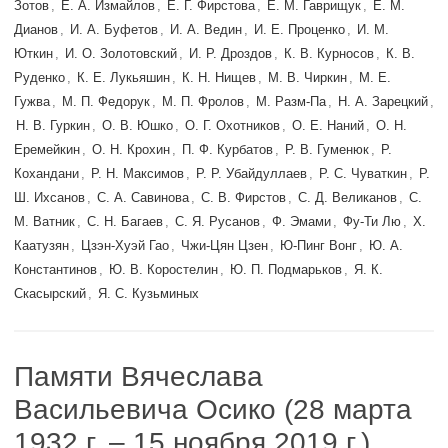
Зотов
,
Е. А. Измайлов
,
Е. Г. Фирстова
,
Е. М. Гаврищук
,
Е. М.
Дианов
,
И. А. Буфетов
,
И. А. Ведин
,
И. Е. Проценко
,
И. М.
Юткин
,
И. О. Золотовский
,
И. Р. Дроздов
,
К. В. Курносов
,
К. В.
Руденко
,
К. Е. Лукьяшин
,
К. Н. Нищев
,
М. В. Чиркин
,
М. Е.
Гужва
,
М. П. Федорук
,
М. П. Фролов
,
М. Разм-Па
,
Н. А. Зарецкий
,
Н. В. Гуркин
,
О. В. Юшко
,
О. Г. Охотников
,
О. Е. Наний
,
О. Н.
Еремейкин
,
О. Н. Крохин
,
П. Ф. Курбатов
,
Р. В. Гуменюк
,
Р.
Кохандани
,
Р. Н. Максимов
,
Р. Р. Убайдуллаев
,
Р. С. Чуваткин
,
Р.
Ш. Ихсанов
,
С. А. Савинова
,
С. В. Фирстов
,
С. Д. Великанов
,
С.
М. Ватник
,
С. Н. Багаев
,
С. Я. Русанов
,
Ф. Эмами
,
Фу-Ти Лю
,
Х.
Каатузян
,
Цзэн-Хуэй Гао
,
Чжи-Цян Цзен
,
Ю-Пинг Вонг
,
Ю. А.
Константинов
,
Ю. В. Коростелин
,
Ю. П. Подмарьков
,
Я. К.
Скасырский
,
Я. С. Кузьминых
Памяти Вячеслава
Васильевича Осико (28 марта
1932 г. – 15 ноября 2019 г.)