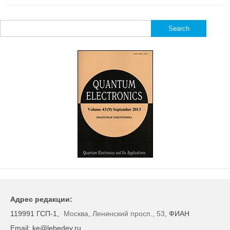
Search
for:
Адрес редакции:
119991 ГСП-1,
Москва, Ленинский просп., 53
, ФИАН
Email: ke@lebedev.ru