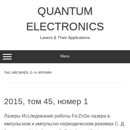
Skip
to
QUANTUM
content
ELECTRONICS
Lasers & Their Applications
Menu
TAG ARCHIVES:
О. Н. КРОХИН
2015, том 45, номер 1
Лазеры Исследование работы Fe:ZnSe-лазера в
импульсном и импульсно-периодическом режимах С. Д.