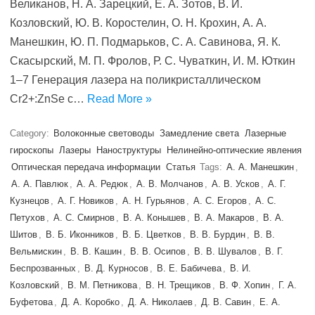
Великанов, Н. А. Зарецкий, Е. А. Зотов, В. И.
Козловский, Ю. В. Коростелин, О. Н. Крохин, А. А.
Манешкин, Ю. П. Подмарьков, С. А. Савинова, Я. К.
Скасырский, М. П. Фролов, Р. С. Чуваткин, И. М. Юткин
1–7 Генерация лазера на поликристаллическом
Cr2+:ZnSe с…
Read More »
Category:
Волоконные световоды
Замедление света
Лазерные
гироскопы
Лазеры
Наноструктуры
Нелинейно-оптические явления
Оптическая передача информации
Статья
Tags:
А. А. Манешкин
,
А. А. Павлюк
,
А. А. Редюк
,
А. В. Молчанов
,
А. В. Усков
,
А. Г.
Кузнецов
,
А. Г. Новиков
,
А. Н. Гурьянов
,
А. С. Егоров
,
А. С.
Петухов
,
А. С. Смирнов
,
В. А. Конышев
,
В. А. Макаров
,
В. А.
Шитов
,
В. Б. Иконников
,
В. Б. Цветков
,
В. В. Бурдин
,
В. В.
Вельмискин
,
В. В. Кашин
,
В. В. Осипов
,
В. В. Шувалов
,
В. Г.
Беспрозванных
,
В. Д. Курносов
,
В. Е. Бабичева
,
В. И.
Козловский
,
В. М. Петникова
,
В. Н. Трещиков
,
В. Ф. Хопин
,
Г. А.
Буфетова
,
Д. А. Коробко
,
Д. А. Николаев
,
Д. В. Савин
,
Е. А.