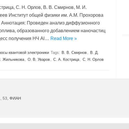
стрица, С. Н. Орлов, В. В. Смирнов, М. И.
феев Институт общей физики им. А.М. Прохорова
ва Аннотация: Проведен анализ диффузионного
топлива, образованного добавлением наночастиц
цесс получения НЧ Al…
Read More »
росы квантовой электроники
Tags:
В. В. Смирнов
,
В. Д.
И. Жильникова
,
О. В. Уваров
,
С. А. Кострица
,
С. Н. Орлов
, 53
, ФИАН