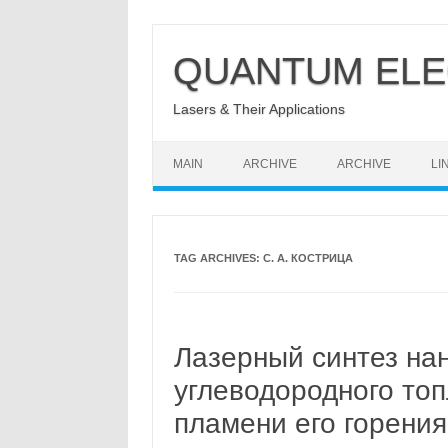
Skip
to
QUANTUM ELE
content
Lasers & Their Applications
MAIN
ARCHIVE
ARCHIVE
LI
TAG ARCHIVES:
С. А. КОСТРИЦА
Лазерный синтез на
углеводородного то
пламени его горения