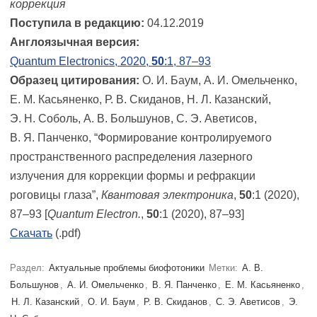
коррекция
Поступила в редакцию:
04.12.2019
Англоязычная версия:
Quantum Electronics, 2020,
50
:1, 87–93
Образец цитирования:
О. И. Баум, А. И. Омельченко,
Е. М. Касьяненко, Р. В. Скиданов, Н. Л. Казанский,
Э. Н. Соболь, А. В. Большунов, С. Э. Аветисов,
В. Я. Панченко, “Формирование контролируемого
пространственного распределения лазерного
излучения для коррекции формы и рефракции
роговицы глаза”,
Квантовая электроника
,
50
:1 (2020),
87–93 [
Quantum Electron.
,
50
:1 (2020), 87–93]
Скачать
(.pdf)
Раздел:
Актуальные проблемы биофотоники
Метки:
А. В.
Большунов
,
А. И. Омельченко
,
В. Я. Панченко
,
Е. М. Касьяненко
,
Н. Л. Казанский
,
О. И. Баум
,
Р. В. Скиданов
,
С. Э. Аветисов
,
Э.