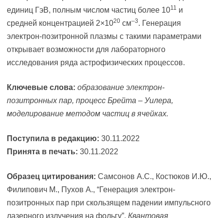
11
единиц ГэВ, полным числом частиц более 10
и
20
–3
средней концентрацией 2×10
см
. Генерация
электрон-позитронной плазмы с такими параметрами
открывает возможности для лабораторного
исследования ряда астрофизических процессов.
Ключевые слова:
образование электрон-
позитронных пар, процесс Брейта – Уилера,
моделирование методом частиц в ячейках.
Поступила в редакцию:
30.11.2022
Принята в печать:
30.11.2022
Образец цитирования:
Самсонов А.С., Костюков И.Ю.,
Филипович М., Пухов А., “Генерация электрон-
позитронных пар при скользящем падении импульсного
лазерного излучения на фольгу”,
Квантовая