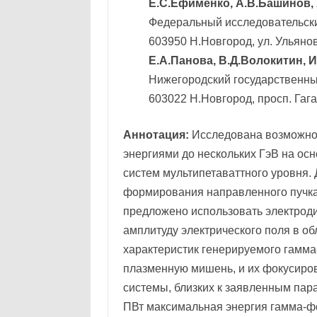
Е.С.Ефименко, А.В.Башинов, 
Федеральный исследовательски
603950 Н.Новгород, ул. Ульянова
Е.А.Панова, В.Д.Волокитин, И
Нижегородский государственный
603022 Н.Новгород, просп. Гага
Аннотация:
Исследована возможнос
энергиями до нескольких ГэВ на ос
систем мультипетаваттного уровня.
формирования направленного пучка
предложено использовать электрод
амплитуду электрического поля в о
характеристик генерируемого гамма
плазменную мишень, и их фокусиров
системы, близких к заявленным пар
ПВт максимальная энергия гамма-фо