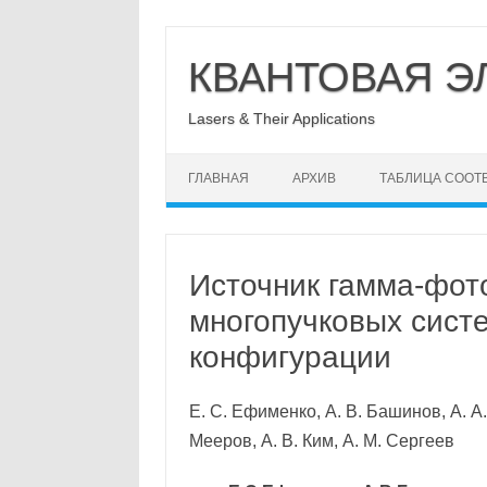
Перейти
к
КВАНТОВАЯ Э
содержимому
Lasers & Their Applications
ГЛАВНАЯ
АРХИВ
ТАБЛИЦА СООТ
Источник гамма-фот
многопучковых сист
конфигурации
Е. С. Ефименко, А. В. Башинов, А. А.
Мееров, А. В. Ким, А. М. Сергеев