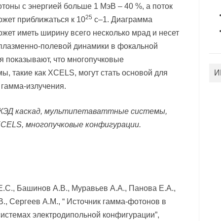
тоны с энергией больше 1 МэВ – 40 %, а поток
25
ожет приближаться к 10
с–1. Диаграмма
жет иметь ширину всего несколько мрад и несет
плазменно-полевой динамики в фокальной
я показывают, что многопучковые
ы, такие как XCELS, могут стать основой для
И
 гамма-излучения.
КЭД каскад, мультипетаваттные системы,
XCELS, многопучковые конфигурации.
С., Башинов А.В., Муравьев А.А., Панова Е.А.,
В., Сергеев А.М., “ Источник гамма-фотонов в
истемах электродипольной конфигурации”,