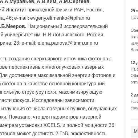
А.А.Муравьев, А.В.Ким, А.М.Сергеев.
й Институт прикладной физики РАН, Россия,
29 
На 
, 46; e-mail: evgeny.efimenko@ipfran.ru
.Б.Мееров.
Национальный исследовательский
Обн
 университет им. Н.И.Лобачевского, Россия,
опт
рина, 23; e-mail: elena.panova@itmm.unn.ru
изл
Вол
ть создания сверхъяркого источника фотонов с
12 
нове перспективных многопучковых лазерных
На 
 Для достижения максимальной энергии фотонов и
Обн
опт
 фотонов в качестве основной конфигурации
ипольную структуру поля, максимизирующую
2 д
бласти фокуса. Исследованы зависимости
На 
сре
-излучения от числа лазерных пучков, облучающих
ки. Показано, что для параметров лазерной
аметрам установки XCELS, и полной мощности 36
М
тонов может достигать 2 ГэВ, эффективность