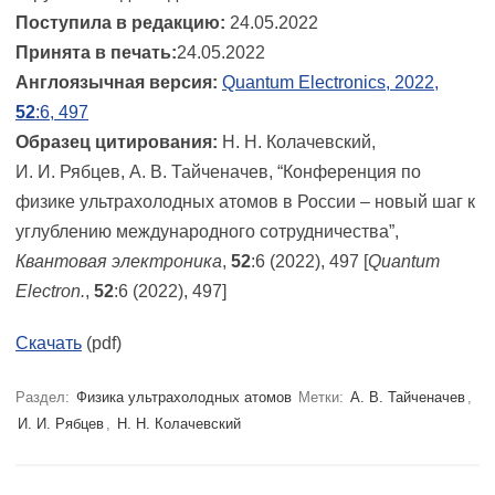
Поступила в редакцию:
24.05.2022
Принята в печать:
24.05.2022
Англоязычная версия:
Quantum Electronics, 2022,
52
:6, 497
Образец цитирования:
Н. Н. Колачевский,
И. И. Рябцев, А. В. Тайченачев, “Конференция по
физике ультрахолодных атомов в России – новый шаг к
углублению международного сотрудничества”,
Квантовая электроника
,
52
:6 (2022), 497 [
Quantum
Electron.
,
52
:6 (2022), 497]
Скачать
(pdf)
Раздел:
Физика ультрахолодных атомов
Метки:
А. В. Тайченачев
,
И. И. Рябцев
,
Н. Н. Колачевский