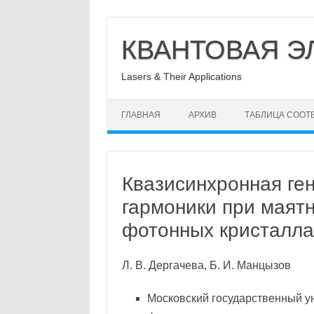
Перейти
к
КВАНТОВАЯ Э
содержимому
Lasers & Their Applications
ГЛАВНАЯ
АРХИВ
ТАБЛИЦА СООТ
Квазисинхронная ге
гармоники при маят
фотонных кристалла
Л. В. Дергачева, Б. И. Манцызов
Московский государственный у