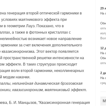
29 
на генерация второй оптической гармоники в
На 
 условиях маятникового эффекта при
Обн
 в геометрии Лауэ. Показано, что в
опт
лах, а также в фотонных кристаллах с
изл
Вол
нелинейностью возникает новое направление
гармоники за счет включения дополнительного
12 
е квазисинхронизма. Этот вектор появляется
На 
 пространственной решетки интенсивности на
Обн
опт
ом эффекте. В таких структурах происходит
рация волн второй гармоники, неколлинеарных
2 д
й модам накачки.
На 
сре
аллы, нелинейная динамическая брэгговская
оники, квазисинхронизм, маятниковый эффект.
М
чева, Б. И. Манцызов, “Квазисинхронная генерация