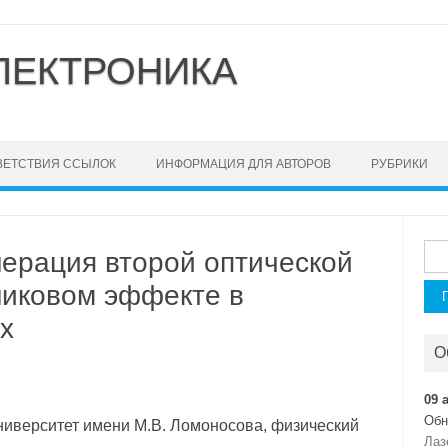
ЛЕКТРОНИКА
ВЕТСТВИЯ ССЫЛОК
ИНФОРМАЦИЯ ДЛЯ АВТОРОВ
РУБРИКИ
Най
нерация второй оптической
никовом эффекте в
х
О
09 
Обн
ниверситет имени М.В. Ломоносова, физический
Лаз