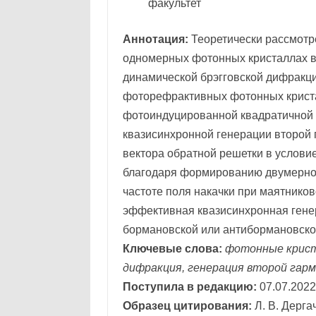
факультет
Аннотация:
Теоретически рассмотре
одномерных фотонных кристаллах в
динамической брэгговской дифракции
фоторефрактивных фотонных кристал
фотоиндуцированной квадратичной 
квазисинхронной генерации второй 
вектора обратной решетки в услови
благодаря формированию двумерной
частоте поля накачки при маятников
эффективная квазисинхронная гене
бормановской или антибормановско
Ключевые слова:
фотонные крист
дифракция, генерация второй гарм
Поступила в редакцию:
07.07.2022
Образец цитирования:
Л. В. Дерга