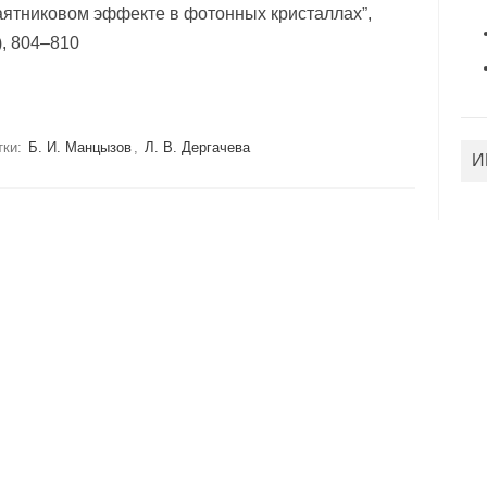
аятниковом эффекте в фотонных кристаллах”,
), 804–810
тки:
Б. И. Манцызов
,
Л. В. Дергачева
И