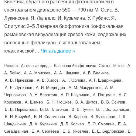
Кинетика обратного рассеяния фотонов кожей в
спектральном диапазоне 550 — 790 нм М. Осис, В.
Лукинсоне, Я. Латвелс, И. Кузьмина, У. Рубинс, Я.
Спигулис 2–5 Лазерная биофотоника Конфокальная
рамановская визуализация срезов кожи, содержащих
волосяные фолликулы, с использованием
классической…
Читать далее »
Раздел:
Активные среды
Лазерная биофотоника
Статья
Метки:
А.
А. Бойко
,
А. А. Моисеев
,
А. А. Шамова
,
А. В. Беликов
,
А. В. Приезжев
,
А. В. Хилов
,
А. Г. Орлова
,
А. Г. Шадринцева
,
А. Е. Луговцов
,
А. И. Медведев
,
А. М. Макуренков
,
А. М.
Черноризов
,
А. Н. Вараксин
,
А. П. Шкуринов
,
А. Патцельт
,
А. С.
Корсаков
,
А. Шемер
,
Б. Н. Нюшков
,
В. А. Шитов
,
В. В. Осипов
,
В. В. Перекатова
,
В. В. Платонов
,
В. В. Тучин
,
В. Г. Волостников
,
В. И. Кочубей
,
В. И. Соломонов
,
В. Каррер
,
В. Лукинсоне
,
Г. Д.
Шандыбина
,
Д. А. Куракина
,
Д. Б. Колкер
,
Е. O. Смолина
,
Е. А.
Сагайдачная
,
Е. А. Сергеева
,
Е. Б. Яковлев
,
Е. Е. Берловская
,
Е.