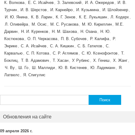
К. Волкова
,
Е. С. Исайчев
,
З. Залевский
,
И. А. Ожередов
,
И. В.
Турчин
,
И. В. Шерстов
,
И. Карнейро
,
И. Кузьмина
,
И. Шлойзенер
,
И. Ю. Янина
,
К. В. Ларин
,
К. Г. Зенов
,
К. Е. Лукьяшин
,
Л. Кодерх
,
Л. Оливейра
,
М. Осис
,
М. С. Русакова
,
М. Ю. Кириллин
,
М.Е.
Дарвин
,
Н. И. Куренков
,
Н. М. Шахова
,
Н. Озана
,
Н. Ю.
Костюкова
,
О. П. Черкасова
,
П. В. Субочев
,
Р. Калифа
,
Р.
Энрике
,
С. А. Исайчев
,
С. А. Кишкин
,
С. Б. Гатилов
,
С.
Карвалью
,
С. П. Котова
,
С. Р. Аглямов
,
С. Ю. Ксенофонтов
,
Т.
Боклиц
,
Т. В. Адамович
,
Т. Хасан
,
У. Рубинс
,
Х. Гениш
,
Х. Жанг
,
Ч. Ву
,
Ш. Го
,
Ш. Маллиди
,
Ю. В. Кистенев
,
Ю. Ладеманн
,
Я.
Латвелс
,
Я. Спигулис
Найти:
Обновления на сайте
09 апреля 2026 г.