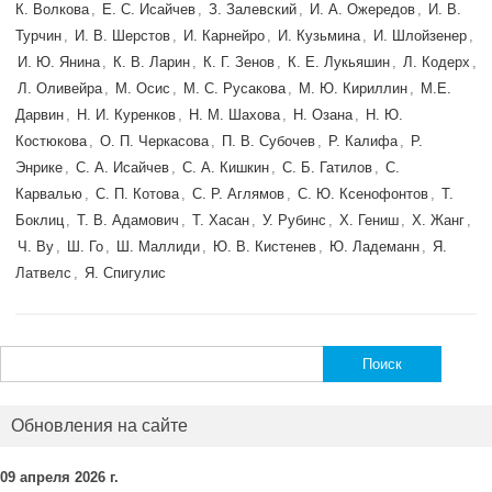
К. Волкова
,
Е. С. Исайчев
,
З. Залевский
,
И. А. Ожередов
,
И. В.
Турчин
,
И. В. Шерстов
,
И. Карнейро
,
И. Кузьмина
,
И. Шлойзенер
,
И. Ю. Янина
,
К. В. Ларин
,
К. Г. Зенов
,
К. Е. Лукьяшин
,
Л. Кодерх
,
Л. Оливейра
,
М. Осис
,
М. С. Русакова
,
М. Ю. Кириллин
,
М.Е.
Дарвин
,
Н. И. Куренков
,
Н. М. Шахова
,
Н. Озана
,
Н. Ю.
Костюкова
,
О. П. Черкасова
,
П. В. Субочев
,
Р. Калифа
,
Р.
Энрике
,
С. А. Исайчев
,
С. А. Кишкин
,
С. Б. Гатилов
,
С.
Карвалью
,
С. П. Котова
,
С. Р. Аглямов
,
С. Ю. Ксенофонтов
,
Т.
Боклиц
,
Т. В. Адамович
,
Т. Хасан
,
У. Рубинс
,
Х. Гениш
,
Х. Жанг
,
Ч. Ву
,
Ш. Го
,
Ш. Маллиди
,
Ю. В. Кистенев
,
Ю. Ладеманн
,
Я.
Латвелс
,
Я. Спигулис
Найти:
Обновления на сайте
09 апреля 2026 г.