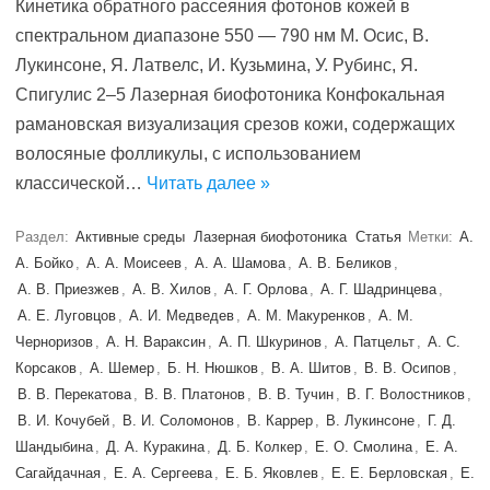
Кинетика обратного рассеяния фотонов кожей в
спектральном диапазоне 550 — 790 нм М. Осис, В.
Лукинсоне, Я. Латвелс, И. Кузьмина, У. Рубинс, Я.
Спигулис 2–5 Лазерная биофотоника Конфокальная
рамановская визуализация срезов кожи, содержащих
волосяные фолликулы, с использованием
классической…
Читать далее »
Раздел:
Активные среды
Лазерная биофотоника
Статья
Метки:
А.
А. Бойко
,
А. А. Моисеев
,
А. А. Шамова
,
А. В. Беликов
,
А. В. Приезжев
,
А. В. Хилов
,
А. Г. Орлова
,
А. Г. Шадринцева
,
А. Е. Луговцов
,
А. И. Медведев
,
А. М. Макуренков
,
А. М.
Черноризов
,
А. Н. Вараксин
,
А. П. Шкуринов
,
А. Патцельт
,
А. С.
Корсаков
,
А. Шемер
,
Б. Н. Нюшков
,
В. А. Шитов
,
В. В. Осипов
,
В. В. Перекатова
,
В. В. Платонов
,
В. В. Тучин
,
В. Г. Волостников
,
В. И. Кочубей
,
В. И. Соломонов
,
В. Каррер
,
В. Лукинсоне
,
Г. Д.
Шандыбина
,
Д. А. Куракина
,
Д. Б. Колкер
,
Е. O. Смолина
,
Е. А.
Сагайдачная
,
Е. А. Сергеева
,
Е. Б. Яковлев
,
Е. Е. Берловская
,
Е.