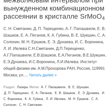
межволновым интервалом при
вынужденном комбинационном
рассеянии в кристалле SrMoO
4
С. Н. Сметанин, Д. П. Терещенко, А. Г. Папашвили, Е. В.
Шашков, Е. А. Пеганов, К. А. Губина, В. Е. Шукшин, С. А.
Солохин, М. Н. Ершков, Е. Э. Дунаева, И. С. Воронина,
Л. И. Ивлева С.Н.Сметанин, Д.П.Терещенко,
А.Г.Папашвили, Е.В.Шашков, Е.А.Пеганов, В.Е.Шукшин,
Е.Э.Дунаева, И.С.Воронина, Л.И.Ивлева. Институт
общей физики им. А.М.Прохорова РАН, Россия, 119991
Москва, ул.…
Читать далее »
Раздел:
Лазеры
Метки:
А. Г. Папашвили
,
В. Е. Шукшин
,
Д. П. Терещенко
,
Е. А. Пеганов
,
Е. В. Шашков
,
Е. Э. Дунаева
,
И.
С. Воронина
,
К. А. Губина
,
Л. И. Ивлева
,
М. Н. Ершков
,
С. А.
Солохин
,
С. Н. Сметанин