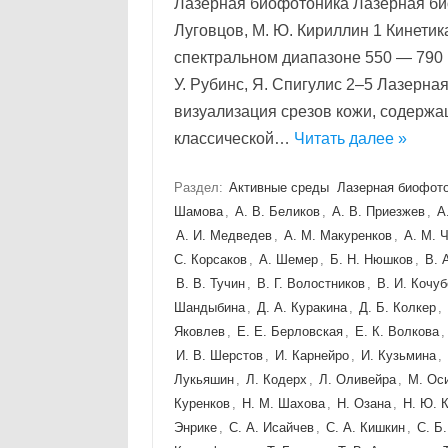
Лазерная биофотоника Лазерная биоф
Луговцов, М. Ю. Кириллин 1 Кинети
спектральном диапазоне 550 — 790 н
У. Рубинс, Я. Спигулис 2–5 Лазерн
визуализация срезов кожи, содерж
классической…
Читать далее »
Раздел:
Активные среды
Лазерная биофот
Шамова
,
А. В. Беликов
,
А. В. Приезжев
,
А
А. И. Медведев
,
А. М. Макуренков
,
А. М. 
С. Корсаков
,
А. Шемер
,
Б. Н. Нюшков
,
В. 
В. В. Тучин
,
В. Г. Волостников
,
В. И. Кочуб
Шандыбина
,
Д. А. Куракина
,
Д. Б. Колкер
,
Яковлев
,
Е. Е. Берловская
,
Е. К. Волкова
И. В. Шерстов
,
И. Карнейро
,
И. Кузьмина
,
Лукьяшин
,
Л. Кодерх
,
Л. Оливейра
,
М. Ос
Куренков
,
Н. М. Шахова
,
Н. Озана
,
Н. Ю. 
Энрике
,
С. А. Исайчев
,
С. А. Кишкин
,
С. Б