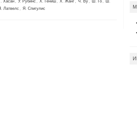
Т. Хасан
,
У. Рубинс
,
Х. Гениш
,
Х. Жанг
,
Ч. Ву
,
Ш. Го
,
Ш.
М
Я. Латвелс
,
Я. Спигулис
И