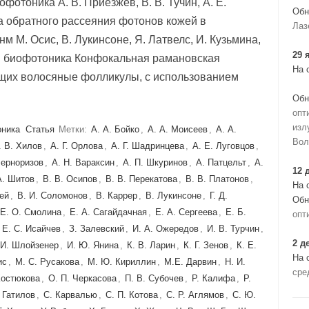
отоника А. В. Приезжев, В. В. Тучин, А. Е.
Обн
ка обратного рассеяния фотонов кожей в
Лаз
м М. Осис, В. Лукинсоне, Я. Латвелс, И. Кузьмина,
29 
ая биофотоника Конфокальная рамановская
На 
ащих волосяные фолликулы, с использованием
Обн
опт
изл
оника
Статья
Метки:
А. А. Бойко
,
А. А. Моисеев
,
А. А.
Вол
. В. Хилов
,
А. Г. Орлова
,
А. Г. Шадринцева
,
А. Е. Луговцов
,
Черноризов
,
А. Н. Вараксин
,
А. П. Шкуринов
,
А. Патцельт
,
А.
12 
А. Шитов
,
В. В. Осипов
,
В. В. Перекатова
,
В. В. Платонов
,
На 
ей
,
В. И. Соломонов
,
В. Каррер
,
В. Лукинсоне
,
Г. Д.
Обн
Е. O. Смолина
,
Е. А. Сагайдачная
,
Е. А. Сергеева
,
Е. Б.
опт
,
Е. С. Исайчев
,
З. Залевский
,
И. А. Ожередов
,
И. В. Турчин
,
2 д
И. Шлойзенер
,
И. Ю. Янина
,
К. В. Ларин
,
К. Г. Зенов
,
К. Е.
На 
ис
,
М. С. Русакова
,
М. Ю. Кириллин
,
М.Е. Дарвин
,
Н. И.
сре
Костюкова
,
О. П. Черкасова
,
П. В. Субочев
,
Р. Калифа
,
Р.
. Гатилов
,
С. Карвалью
,
С. П. Котова
,
С. Р. Аглямов
,
С. Ю.