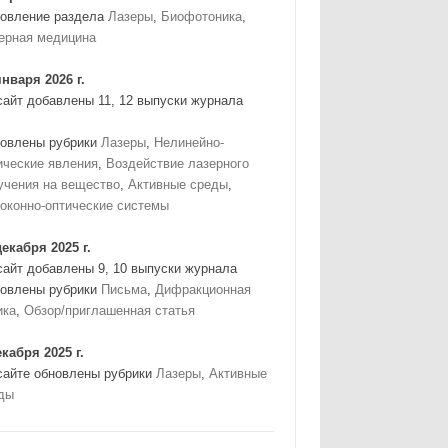
овление раздела
Лазеры
,
Биофотоника
,
ерная медицина
января 2026 г.
сайт добавлены 11, 12 выпуски журнала
овлены рубрики
Лазеры
,
Нелинейно-
ические явления
,
Воздействие лазерного
учения на вещество
,
Активные среды
,
оконно-оптические системы
декабря 2025 г.
сайт добавлены 9, 10 выпуски журнала
овлены рубрики
Письма
,
Дифракционная
ика
,
Обзор/приглашенная статья
екабря 2025 г.
сайте обновлены рубрики
Лазеры
,
Активные
ды