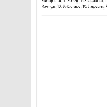
Ксенофонтов
,
Т. Боклиц
,
Т. В. Адамович
,
Маллиди
,
Ю. В. Кистенев
,
Ю. Ладеманн
,