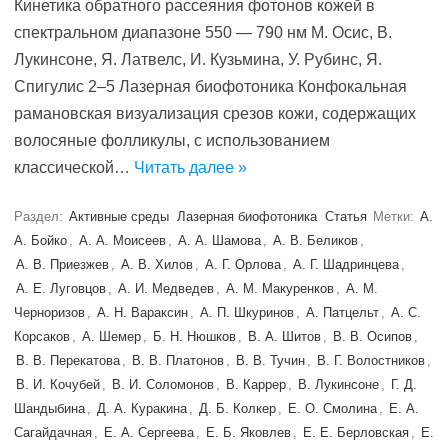
Кинетика обратного рассеяния фотонов кожей в
спектральном диапазоне 550 — 790 нм М. Осис, В.
Лукинсоне, Я. Латвелс, И. Кузьмина, У. Рубинс, Я.
Спигулис 2–5 Лазерная биофотоника Конфокальная
рамановская визуализация срезов кожи, содержащих
волосяные фолликулы, с использованием
классической…
Читать далее »
Раздел:
Активные среды
Лазерная биофотоника
Статья
Метки:
А.
А. Бойко
,
А. А. Моисеев
,
А. А. Шамова
,
А. В. Беликов
,
А. В. Приезжев
,
А. В. Хилов
,
А. Г. Орлова
,
А. Г. Шадринцева
,
А. Е. Луговцов
,
А. И. Медведев
,
А. М. Макуренков
,
А. М.
Черноризов
,
А. Н. Вараксин
,
А. П. Шкуринов
,
А. Патцельт
,
А. С.
Корсаков
,
А. Шемер
,
Б. Н. Нюшков
,
В. А. Шитов
,
В. В. Осипов
,
В. В. Перекатова
,
В. В. Платонов
,
В. В. Тучин
,
В. Г. Волостников
,
В. И. Кочубей
,
В. И. Соломонов
,
В. Каррер
,
В. Лукинсоне
,
Г. Д.
Шандыбина
,
Д. А. Куракина
,
Д. Б. Колкер
,
Е. O. Смолина
,
Е. А.
Сагайдачная
,
Е. А. Сергеева
,
Е. Б. Яковлев
,
Е. Е. Берловская
,
Е.