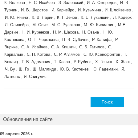
К. Волкова
,
Е. С. Исайчев
,
З. Залевский
,
И. А. Ожередов
,
И. В.
Турчин
,
И. В. Шерстов
,
И. Карнейро
,
И. Кузьмина
,
И. Шлойзенер
,
И. Ю. Янина
,
К. В. Ларин
,
К. Г. Зенов
,
К. Е. Лукьяшин
,
Л. Кодерх
,
Л. Оливейра
,
М. Осис
,
М. С. Русакова
,
М. Ю. Кириллин
,
М.Е.
Дарвин
,
Н. И. Куренков
,
Н. М. Шахова
,
Н. Озана
,
Н. Ю.
Костюкова
,
О. П. Черкасова
,
П. В. Субочев
,
Р. Калифа
,
Р.
Энрике
,
С. А. Исайчев
,
С. А. Кишкин
,
С. Б. Гатилов
,
С.
Карвалью
,
С. П. Котова
,
С. Р. Аглямов
,
С. Ю. Ксенофонтов
,
Т.
Боклиц
,
Т. В. Адамович
,
Т. Хасан
,
У. Рубинс
,
Х. Гениш
,
Х. Жанг
,
Ч. Ву
,
Ш. Го
,
Ш. Маллиди
,
Ю. В. Кистенев
,
Ю. Ладеманн
,
Я.
Латвелс
,
Я. Спигулис
Найти:
Обновления на сайте
09 апреля 2026 г.