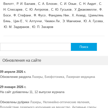
Велотт
,
Р. И. Балаев
,
С. А. Блохин
,
С. И. Ооыи
,
С. Н. Аидит
,
С.
Н. Слюсарев
,
С. Ю. Антропов
,
С. Ю. Гуськов
,
У. Джакомелли
,
Ф.
Боси
,
Ф. Стефани
,
Ф. Фусо
,
Фанцзинь Нин
,
Х. Ахмад
,
Цзиньтянь
Бянь
,
Цин Е
,
Ч. Алтуччи
,
Чжиюн Ли
,
Э. Макчиони
,
Ю. А. Гусева
,
Ю. М. Задиранов
,
Ю. П. Захаров
Найти:
Обновления на сайте
09 апреля 2026 г.
Обновление раздела
Лазеры
,
Биофотоника
,
Лазерная медицина
29 января 2026 г.
На сайт добавлены 11, 12 выпуски журнала
Обновлены рубрики
Лазеры
,
Нелинейно-оптические явления
,
Воздействие лазерного излучения на вещество
,
Активные среды
,