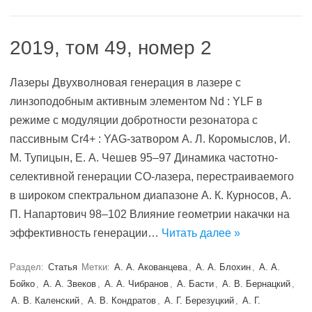
2019, том 49, номер 2
Лазеры Двухволновая генерация в лазере с
линзоподобным активным элементом Nd : YLF в
режиме с модуляции добротности резонатора с
паcсивным Cr4+ : YAG-затвором А. Л. Коромыслов, И.
М. Тупицын, Е. А. Чешев 95–97 Динамика частотно-
селективной генерации СО-лазера, перестраиваемого
в широком спектральном диапазоне А. К. Курносов, А.
П. Напартович 98–102 Влияние геометрии накачки на
эффективность генерации…
Читать далее »
Раздел:
Статья
Метки:
А. А. Акованцева
,
А. А. Блохин
,
А. А.
Бойко
,
А. А. Звеков
,
А. А. Чибранов
,
А. Басти
,
А. В. Бернацкий
,
А. В. Каленский
,
А. В. Кондратов
,
А. Г. Березуцкий
,
А. Г.