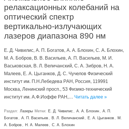
релаксационных колебаний на
оптический спектр
вертикально-излучающих
лазеров диапазона 890 нм
E. Д. Чивилис, А. П. Богатов, А. А. Блохин, С. А. Блохин,
М. А. Бобров, В. В. Васильев, А. П. Васильев, М. И.
Васьковская, В. Л. Величанский, С. А. Зибров, Н. А.
Малеев, Е. А. Цыганков, Д. С. Чучелов Физический
институт им. П.Н.Лебедева РАН, Россия, 119991
Москва, Ленинский просп., 53 Физико-технический
институт им. А.Ф.Иоффе РАН,…
Читать далее »
Раздел:
Лазеры
Метки:
E. Д. Чивилис
,
А. А. Блохин
,
А. П.
Богатов
,
А. П. Васильев
,
В. Л. Величанский
,
Е. А. Цыганков
,
М.
А. Бобров
,
Н. А. Малеев
,
С. А. Блохин