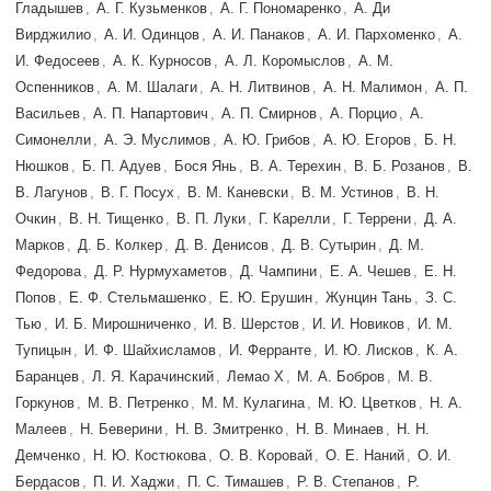
Гладышев
,
А. Г. Кузьменков
,
А. Г. Пономаренко
,
А. Ди
Вирджилио
,
А. И. Одинцов
,
А. И. Панаков
,
А. И. Пархоменко
,
А.
И. Федосеев
,
А. К. Курносов
,
А. Л. Коромыслов
,
А. М.
Оспенников
,
А. М. Шалаги
,
А. Н. Литвинов
,
А. Н. Малимон
,
А. П.
Васильев
,
А. П. Напартович
,
А. П. Смирнов
,
А. Порцио
,
А.
Симонелли
,
А. Э. Муслимов
,
А. Ю. Грибов
,
А. Ю. Егоров
,
Б. Н.
Нюшков
,
Б. П. Адуев
,
Бося Янь
,
В. А. Терехин
,
В. Б. Розанов
,
В.
В. Лагунов
,
В. Г. Посух
,
В. М. Каневски
,
В. М. Устинов
,
В. Н.
Очкин
,
В. Н. Тищенко
,
В. П. Луки
,
Г. Карелли
,
Г. Террени
,
Д. А.
Марков
,
Д. Б. Колкер
,
Д. В. Денисов
,
Д. В. Сутырин
,
Д. М.
Федорова
,
Д. Р. Нурмухаметов
,
Д. Чампини
,
Е. А. Чешев
,
Е. Н.
Попов
,
Е. Ф. Стельмашенко
,
Е. Ю. Ерушин
,
Жунцин Тань
,
З. С.
Тью
,
И. Б. Мирошниченко
,
И. В. Шерстов
,
И. И. Новиков
,
И. М.
Тупицын
,
И. Ф. Шайхисламов
,
И. Ферранте
,
И. Ю. Лисков
,
К. А.
Баранцев
,
Л. Я. Карачинский
,
Лемао Х
,
М. А. Бобров
,
М. В.
Горкунов
,
М. В. Петренко
,
М. М. Кулагина
,
М. Ю. Цветков
,
Н. А.
Малеев
,
Н. Беверини
,
Н. В. Змитренко
,
Н. В. Минаев
,
Н. Н.
Демченко
,
Н. Ю. Костюкова
,
О. В. Коровай
,
О. Е. Наний
,
О. И.
Бердасов
,
П. И. Хаджи
,
П. С. Тимашев
,
Р. В. Степанов
,
Р.