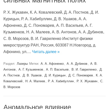
сильных магнитных полях
Р. Х. Жукавин, К. А. Ковалевский, Д. А. Постнов, Д. И.
Курицын, Р. А. Хабибуллин, Д. В. Ушаков, А. А.
Афоненко, Д. С. Пономарев, А. П. Васильев, А. Г.
Кузьменков, Н. А. Малеев, А. В. Антонов, А. А. Дубинов,
С. В. Морозов, В. И. Гавриленко Институт физики
микроструктур РАН, Россия, 603087 Н.Новгород, д.
Афонино, ул.…
Читать далее »
Раздел:
Лазеры
Метки:
А. А. Афоненко
,
А. А. Дубинов
,
А. В.
Антонов
,
А. Г. Кузьменков
,
А. П. Васильев
,
В. И. Гавриленко
,
Д.
А. Постнов
,
Д. В. Ушаков
,
Д. И. Курицын
,
Д. С. Пономарев
,
К. А.
Ковалевский
,
Н. А. Малеев
,
Р. А. Хабибуллин
,
Р. Х. Жукавин
,
С.
В. Морозов
Аномальное влияние