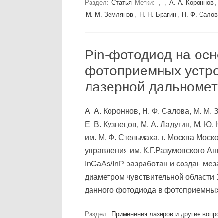
Раздел:
Статья
Метки:
,
,
А. А. Короннов
М. М. Землянов
,
Н. Н. Брагин
,
Н. Ф. Салов
Pin-фотодиод на осн
фотоприемных устро
лазерной дальноме
А. А. Короннов, Н. Ф. Салова, М. М. 
Е. В. Кузнецов, М. А. Ладугин, М. Ю
им. М. Ф. Стельмаха, г. Москва Мос
управления им. К.Г.Разумовского Ан
InGaAs/InP разработан и создан ме
диаметром чувствительной области 
данного фотодиода в фотоприемны
Раздел:
Применения лазеров и другие вопр