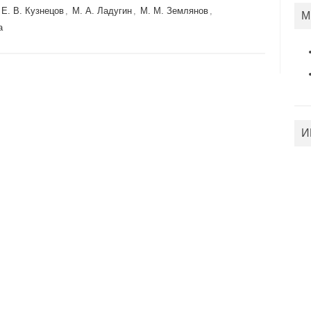
Е. В. Кузнецов
,
М. А. Ладугин
,
М. М. Землянов
,
М
а
И