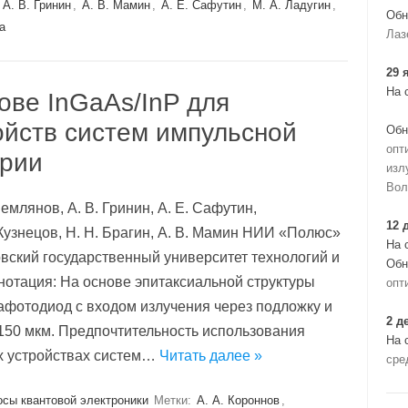
,
А. В. Гринин
,
А. В. Мамин
,
А. Е. Сафутин
,
М. А. Ладугин
,
Обн
а
Лаз
29 
На 
ове InGaAs/InP для
йств систем импульсной
Обн
опт
трии
изл
Вол
Землянов, А. В. Гринин, А. Е. Сафутин,
12 
. Кузнецов, Н. Н. Брагин, А. В. Мамин НИИ «Полюс»
На 
ковский государственный университет технологий и
Обн
нотация: На основе эпитаксиальной структуры
опт
зафотодиод с входом излучения через подложку и
2 д
150 мкм. Предпочтительность использования
На 
х устройствах систем…
Читать далее »
сре
осы квантовой электроники
Метки:
А. А. Короннов
,