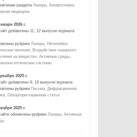
овление раздела
Лазеры
,
Биофотоника
,
ерная медицина
января 2026 г.
сайт добавлены 11, 12 выпуски журнала
овлены рубрики
Лазеры
,
Нелинейно-
ические явления
,
Воздействие лазерного
учения на вещество
,
Активные среды
,
оконно-оптические системы
декабря 2025 г.
сайт добавлены 9, 10 выпуски журнала
овлены рубрики
Письма
,
Дифракционная
ика
,
Обзор/приглашенная статья
екабря 2025 г.
сайте обновлены рубрики
Лазеры
,
Активные
ды