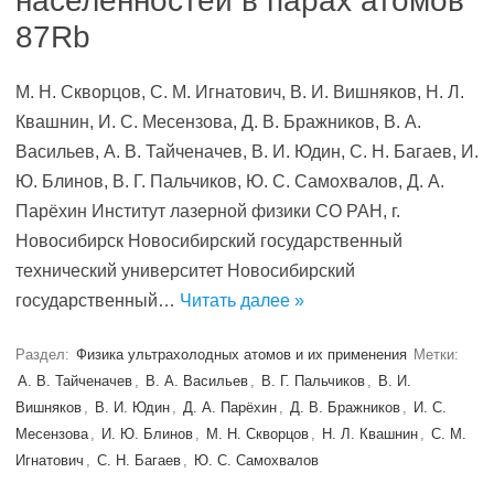
населённостей в парах атомов
87Rb
М. Н. Скворцов, С. М. Игнатович, В. И. Вишняков, Н. Л.
Квашнин, И. С. Месензова, Д. В. Бражников, В. А.
Васильев, А. В. Тайченачев, В. И. Юдин, С. Н. Багаев, И.
Ю. Блинов, В. Г. Пальчиков, Ю. С. Самохвалов, Д. А.
Парёхин Институт лазерной физики СО РАН, г.
Новосибирск Новосибирский государственный
технический университет Новосибирский
государственный…
Читать далее »
Раздел:
Физика ультрахолодных атомов и их применения
Метки:
А. В. Тайченачев
,
В. А. Васильев
,
В. Г. Пальчиков
,
В. И.
Вишняков
,
В. И. Юдин
,
Д. А. Парёхин
,
Д. В. Бражников
,
И. С.
Месензова
,
И. Ю. Блинов
,
М. Н. Скворцов
,
Н. Л. Квашнин
,
С. М.
Игнатович
,
С. Н. Багаев
,
Ю. С. Самохвалов