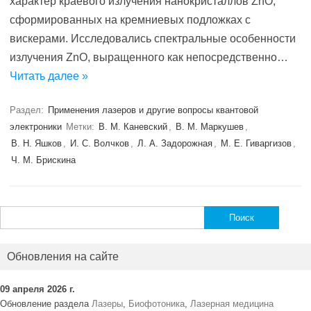
характер краевого излучения нанокристаллов ZnO,
сформированных на кремниевых подложках с
вискерами. Исследовались спектральные особенности
излучения ZnO, выращенного как непосредственно…
Читать далее »
Раздел:
Применения лазеров и другие вопросы квантовой
электроники
Метки:
В. М. Каневский
,
В. М. Маркушев
,
В. Н. Яшков
,
И. С. Волчков
,
Л. А. Задорожная
,
М. Е. Гиваргизов
,
Ч. М. Брискина
Найти:
Обновления на сайте
09 апреля 2026 г.
Обновление раздела
Лазеры
,
Биофотоника
,
Лазерная медицина