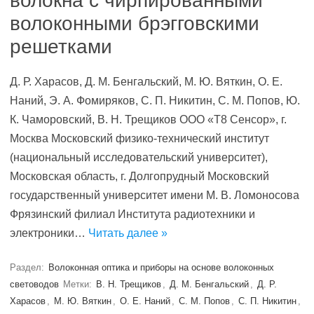
волокна с чирпированными
волоконными брэгговскими
решетками
Д. Р. Харасов, Д. М. Бенгальский, М. Ю. Вяткин, О. Е.
Наний, Э. А. Фомиряков, С. П. Никитин, С. М. Попов, Ю.
К. Чаморовский, В. Н. Трещиков ООО «Т8 Сенсор», г.
Москва Московский физико-технический институт
(национальный исследовательский университет),
Московская облаcть, г. Долгопрудный Московский
государственный университет имени М. В. Ломоносова
Фрязинский филиал Института радиотехники и
электроники…
Читать далее »
Раздел:
Волоконная оптика и приборы на основе волоконных
световодов
Метки:
В. Н. Трещиков
,
Д. М. Бенгальский
,
Д. Р.
Харасов
,
М. Ю. Вяткин
,
О. Е. Наний
,
С. М. Попов
,
С. П. Никитин
,