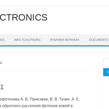
CTRONICS
NKS
INFO TO AUTHORS
РУБРИКИ ЖУРНАЛА
DOCUMENTS
Sea
КА
for:
 1
отоника А. В. Приезжев, В. В. Тучин, А. Е.
ка обратного рассеяния фотонов кожей в