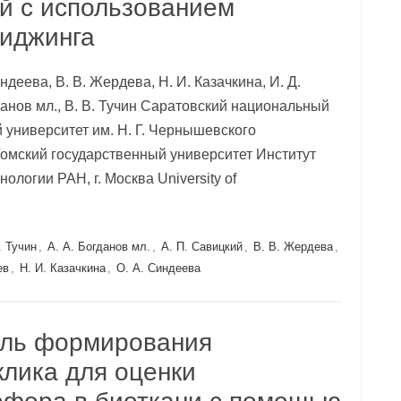
ей с использованием
иджинга
индеева, В. В. Жердева, Н. И. Казачкина, И. Д.
данов мл., В. В. Тучин Саратовский национальный
 университет им. Н. Г. Чернышевского
омский государственный университет Институт
логии РАН, г. Москва University of
. Тучин
,
А. А. Богданов мл.
,
А. П. Савицкий
,
В. В. Жердева
,
ев
,
Н. И. Казачкина
,
О. А. Синдеева
ель формирования
клика для оценки