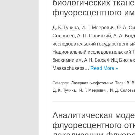
биологических ткан
флуоресцентного им
Д. К. Тучина, И. Г. Меерович, О. А. С
Соловьев, А. П. Савицкий, А. А. Бог
исследовательский государственный
Национальный исследовательский Т
биохимии им. А.Н. Баха ФИЦ Биотехно
Massachusetts…
Read More »
Category:
Лазерная биофотоника
Tags:
В. В
Д. К. Тучина
,
И. Г. Меерович
,
И. Д. Соловь
Аналитическая мод
флуоресцентного от