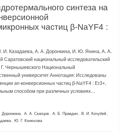
идротермального синтеза на
онверсионной
икронных частиц β-NaYF4 :
. И. Казадаева, А. А. Доронкина, И. Ю. Янина, А. А.
убей Саратовский национальный исследовательский
. Г. Чернышевского Национальный
рственный университет Аннотация: Исследованы
нции ап-конверсионных частиц β-NaYF4 : Er3+,
льным способом при различных условиях…
. Доронкина
,
А. А. Скапцов
,
А. Б. Правдин
,
В. И. Кочубей
,
адаева
,
Ю. Г. Конюхова