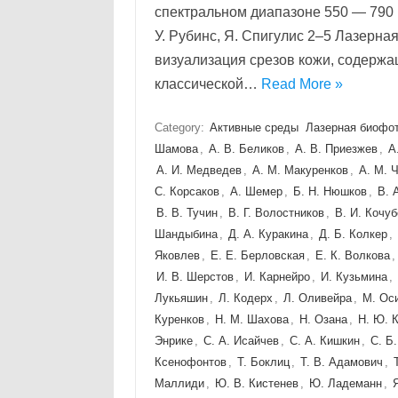
спектральном диапазоне 550 — 790 н
У. Рубинс, Я. Спигулис 2–5 Лазерн
визуализация срезов кожи, содерж
классической…
Read More »
Category:
Активные среды
Лазерная биофо
Шамова
,
А. В. Беликов
,
А. В. Приезжев
,
А
А. И. Медведев
,
А. М. Макуренков
,
А. М. 
С. Корсаков
,
А. Шемер
,
Б. Н. Нюшков
,
В. 
В. В. Тучин
,
В. Г. Волостников
,
В. И. Кочуб
Шандыбина
,
Д. А. Куракина
,
Д. Б. Колкер
,
Яковлев
,
Е. Е. Берловская
,
Е. К. Волкова
И. В. Шерстов
,
И. Карнейро
,
И. Кузьмина
,
Лукьяшин
,
Л. Кодерх
,
Л. Оливейра
,
М. Ос
Куренков
,
Н. М. Шахова
,
Н. Озана
,
Н. Ю. 
Энрике
,
С. А. Исайчев
,
С. А. Кишкин
,
С. Б
Ксенофонтов
,
Т. Боклиц
,
Т. В. Адамович
,
Маллиди
,
Ю. В. Кистенев
,
Ю. Ладеманн
,