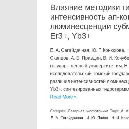
Влияние методики г
интенсивность ап-к
люминесценции субм
Er3+, Yb3+
Е. А. Сагайдачная, Ю. Г. Конюхова, Н
Скапцов, А. Б. Правдин, В. И. Коч
государственный университет им. Н
исследовательский Томский госуда
различия интенсивностей люминесце
Yb3+, синтезированных гидротерма
Read More »
Category:
Лазерная биофотоника
Tags:
А. А
Е. А. Сагайдачная
,
И. Ю. Янина
,
Н. И. Каз