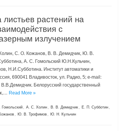
 листьев растений на
заимодействия с
лазерным излучением
 Холин, С. О. Кожанов, В. В. Демидчик, Ю. В.
Субботина, А. С. Гомольский Ю.Н.Кульчин,
ов, Н.И.Субботина. Институт автоматики и
ия, 690041 Владивосток, ул. Радио, 5; e-mail:
ru В.В.Демидчик. Белорусский государственный
ск,…
Read More »
. Гомольский
,
А. С. Холин
,
В. В. Демидчик
,
Е. П. Субботин
,
 Кожанов
,
Ю. В. Трофимов
,
Ю. Н. Кульчин