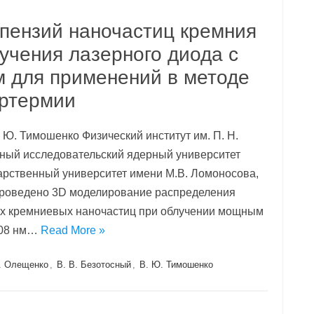
спензий наночастиц кремния
учения лазерного диода с
м для применений в методе
ертермии
. Ю. Тимошенко Физический институт им. П. Н.
ьный исследовательский ядерный университет
дарственный университет имени М.В. Ломоносова,
Проведено 3D моделирование распределения
ях кремниевых наночастиц при облучении мощным
808 нм…
Read More »
. Олещенко
,
В. В. Безотосный
,
В. Ю. Тимошенко