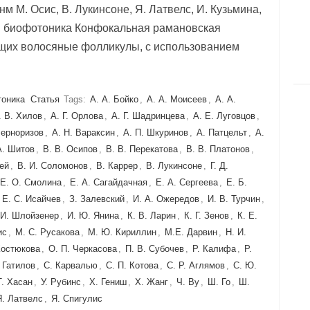
м М. Осис, В. Лукинсоне, Я. Латвелс, И. Кузьмина,
ая биофотоника Конфокальная рамановская
ащих волосяные фолликулы, с использованием
тоника
Статья
Tags:
А. А. Бойко
,
А. А. Моисеев
,
А. А.
. В. Хилов
,
А. Г. Орлова
,
А. Г. Шадринцева
,
А. Е. Луговцов
,
Черноризов
,
А. Н. Вараксин
,
А. П. Шкуринов
,
А. Патцельт
,
А.
А. Шитов
,
В. В. Осипов
,
В. В. Перекатова
,
В. В. Платонов
,
ей
,
В. И. Соломонов
,
В. Каррер
,
В. Лукинсоне
,
Г. Д.
Е. O. Смолина
,
Е. А. Сагайдачная
,
Е. А. Сергеева
,
Е. Б.
,
Е. С. Исайчев
,
З. Залевский
,
И. А. Ожередов
,
И. В. Турчин
,
И. Шлойзенер
,
И. Ю. Янина
,
К. В. Ларин
,
К. Г. Зенов
,
К. Е.
ис
,
М. С. Русакова
,
М. Ю. Кириллин
,
М.Е. Дарвин
,
Н. И.
Костюкова
,
О. П. Черкасова
,
П. В. Субочев
,
Р. Калифа
,
Р.
. Гатилов
,
С. Карвалью
,
С. П. Котова
,
С. Р. Аглямов
,
С. Ю.
Т. Хасан
,
У. Рубинс
,
Х. Гениш
,
Х. Жанг
,
Ч. Ву
,
Ш. Го
,
Ш.
Я. Латвелс
,
Я. Спигулис