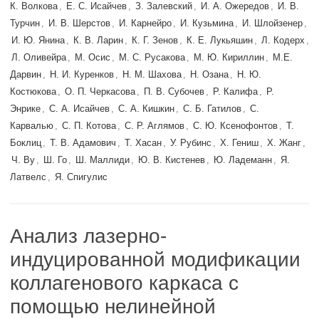
К. Волкова
,
Е. С. Исайчев
,
З. Залевский
,
И. А. Ожередов
,
И. В.
Турчин
,
И. В. Шерстов
,
И. Карнейро
,
И. Кузьмина
,
И. Шлойзенер
,
И. Ю. Янина
,
К. В. Ларин
,
К. Г. Зенов
,
К. Е. Лукьяшин
,
Л. Кодерх
,
Л. Оливейра
,
М. Осис
,
М. С. Русакова
,
М. Ю. Кириллин
,
М.Е.
Дарвин
,
Н. И. Куренков
,
Н. М. Шахова
,
Н. Озана
,
Н. Ю.
Костюкова
,
О. П. Черкасова
,
П. В. Субочев
,
Р. Калифа
,
Р.
Энрике
,
С. А. Исайчев
,
С. А. Кишкин
,
С. Б. Гатилов
,
С.
Карвалью
,
С. П. Котова
,
С. Р. Аглямов
,
С. Ю. Ксенофонтов
,
Т.
Боклиц
,
Т. В. Адамович
,
Т. Хасан
,
У. Рубинс
,
Х. Гениш
,
Х. Жанг
,
Ч. Ву
,
Ш. Го
,
Ш. Маллиди
,
Ю. В. Кистенев
,
Ю. Ладеманн
,
Я.
Латвелс
,
Я. Спигулис
Анализ лазерно-
индуцированной модификации
коллагенового каркаса с
помощью нелинейной