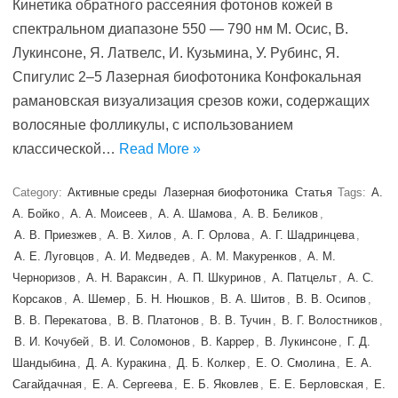
Кинетика обратного рассеяния фотонов кожей в
спектральном диапазоне 550 — 790 нм М. Осис, В.
Лукинсоне, Я. Латвелс, И. Кузьмина, У. Рубинс, Я.
Спигулис 2–5 Лазерная биофотоника Конфокальная
рамановская визуализация срезов кожи, содержащих
волосяные фолликулы, с использованием
классической…
Read More »
Category:
Активные среды
Лазерная биофотоника
Статья
Tags:
А.
А. Бойко
,
А. А. Моисеев
,
А. А. Шамова
,
А. В. Беликов
,
А. В. Приезжев
,
А. В. Хилов
,
А. Г. Орлова
,
А. Г. Шадринцева
,
А. Е. Луговцов
,
А. И. Медведев
,
А. М. Макуренков
,
А. М.
Черноризов
,
А. Н. Вараксин
,
А. П. Шкуринов
,
А. Патцельт
,
А. С.
Корсаков
,
А. Шемер
,
Б. Н. Нюшков
,
В. А. Шитов
,
В. В. Осипов
,
В. В. Перекатова
,
В. В. Платонов
,
В. В. Тучин
,
В. Г. Волостников
,
В. И. Кочубей
,
В. И. Соломонов
,
В. Каррер
,
В. Лукинсоне
,
Г. Д.
Шандыбина
,
Д. А. Куракина
,
Д. Б. Колкер
,
Е. O. Смолина
,
Е. А.
Сагайдачная
,
Е. А. Сергеева
,
Е. Б. Яковлев
,
Е. Е. Берловская
,
Е.