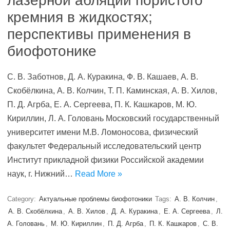
лазерной абляции пористого
кремния в жидкостях;
перспективы применения в
биофотонике
С. В. Заботнов, Д. А. Куракина, Ф. В. Кашаев, А. В.
Скобёлкина, А. В. Колчин, Т. П. Каминская, А. В. Хилов,
П. Д. Агрба, Е. А. Сергеева, П. К. Кашкаров, М. Ю.
Кириллин, Л. А. Головань Московский государственный
университет имени М.В. Ломоносова, физический
факультет Федеральный исследовательский центр
Институт прикладной физики Российской академии
наук, г. Нижний…
Read More »
Category:
Актуальные проблемы биофотоники
Tags:
А. В. Колчин
,
А. В. Скобёлкина
,
А. В. Хилов
,
Д. А. Куракина
,
Е. А. Сергеева
,
Л.
А. Головань
,
М. Ю. Кириллин
,
П. Д. Агрба
,
П. К. Кашкаров
,
С. В.