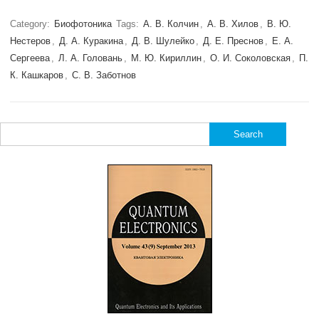
Category:
Биофотоника
Tags:
А. В. Колчин
,
А. В. Хилов
,
В. Ю.
Нестеров
,
Д. А. Куракина
,
Д. В. Шулейко
,
Д. Е. Преснов
,
Е. А.
Сергеева
,
Л. А. Головань
,
М. Ю. Кириллин
,
О. И. Соколовская
,
П.
К. Кашкаров
,
С. В. Заботнов
Search
for: