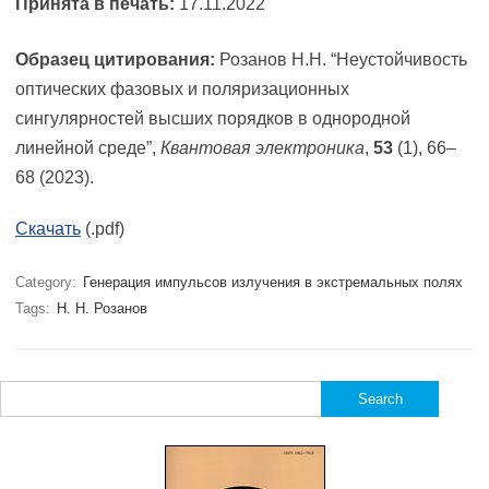
Принята в печать:
17.11.2022
Образец цитирования:
Розанов Н.Н. “Неустойчивость
оптических фазовых и поляризационных
сингулярностей высших порядков в однородной
линейной среде”,
Квантовая электроника
,
53
(1), 66–
68 (2023).
Скачать
(.pdf)
Category:
Генерация импульсов излучения в экстремальных полях
Tags:
Н. Н. Розанов
Search
for: