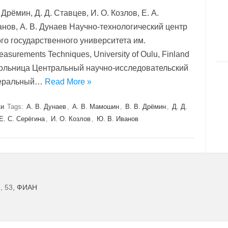
 Дрёмин, Д. Д. Ставцев, И. О. Козлов, Е. А.
нов, А. В. Дунаев Научно-технологический центр
о государственного университета им.
asurements Techniques, University of Oulu, Finland
больница Центральный научно-исследовательский
едеральный…
Read More »
ки
Tags:
А. В. Дунаев
,
А. В. Мамошин
,
В. В. Дрёмин
,
Д. Д.
Е. С. Серёгина
,
И. О. Козлов
,
Ю. В. Иванов
, 53
, ФИАН