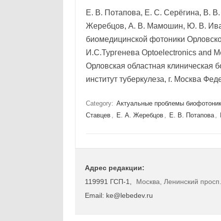
Е. В. Потапова, Е. С. Серёгина, В. В.
Жеребцов, А. В. Мамошин, Ю. В. Ива
биомедицинской фотоники Орловског
И.С.Тургенева Optoelectronics and Me
Орловская областная клиническая 
институт туберкулеза, г. Москва Ф
Category:
Актуальные проблемы биофотони
Ставцев
,
Е. А. Жеребцов
,
Е. В. Потапова
,
Адрес редакции:
119991 ГСП-1,
Москва, Ленинский просп.
Email: ke@lebedev.ru