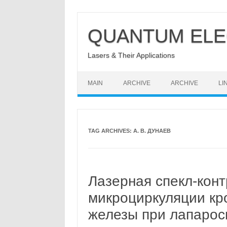
Skip
to
QUANTUM ELE
content
Lasers & Their Applications
MAIN
ARCHIVE
ARCHIVE
LI
TAG ARCHIVES:
А. В. ДУНАЕВ
Лазерная спекл-кон
микроциркуляции кр
железы при лапарос