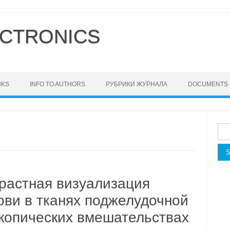
CTRONICS
NKS
INFO TO AUTHORS
РУБРИКИ ЖУРНАЛА
DOCUMENTS
Sea
for:
трастная визуализация
ови в тканях поджелудочной
копических вмешательствах