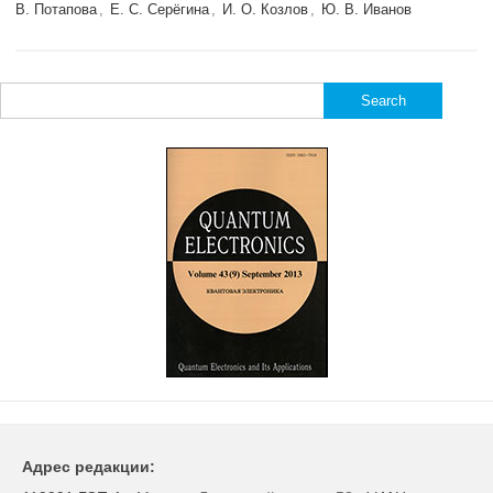
В. Потапова
,
Е. С. Серёгина
,
И. О. Козлов
,
Ю. В. Иванов
Search
for:
Адрес редакции: