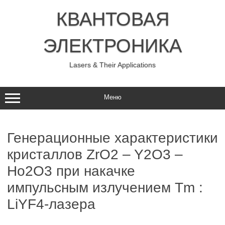
Перейти
к
КВАНТОВАЯ
содержимому
ЭЛЕКТРОНИКА
Lasers & Their Applications
Меню
Генерационные характеристики
кристаллов ZrO2 – Y2O3 –
Ho2O3 при накачке
импульсным излучением Tm :
LiYF4-лазера