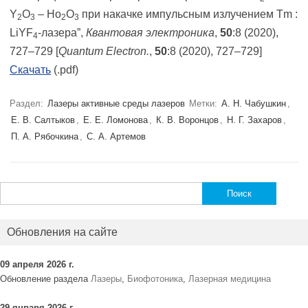
Y
O
– Ho
O
при накачке импульсным излучением Tm :
2
3
2
3
LiYF
-лазера”,
Квантовая электроника
,
50
:8 (2020),
4
727–729 [
Quantum Electron.
,
50
:8 (2020), 727–729]
Скачать
(.pdf)
Раздел:
Лазеры активные среды лазеров
Метки:
А. Н. Чабушкин
,
Е. В. Салтыков
,
Е. Е. Ломонова
,
К. В. Воронцов
,
Н. Г. Захаров
,
П. А. Рябочкина
,
С. А. Артемов
Найти:
Обновления на сайте
09 апреля 2026 г.
Обновление раздела
Лазеры
,
Биофотоника
,
Лазерная медицина
29 января 2026 г.