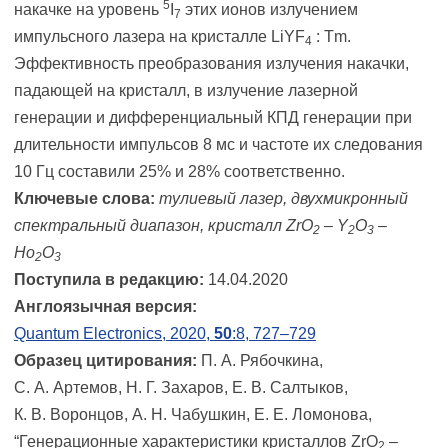
5
накачке на уровень
I
этих ионов излучением
7
импульсного лазера на кристалле LiYF
: Tm.
4
Эффективность преобразования излучения накачки,
падающей на кристалл, в излучение лазерной
генерации и дифференциальный КПД генерации при
длительности импульсов 8 мс и частоте их следования
10 Гц составили 25% и 28% соответственно.
Ключевые слова:
тулиевый лазер, двухмикронный
спектральный диапазон, кристалл ZrO
– Y
O
–
2
2
3
Ho
O
2
3
Поступила в редакцию:
14.04.2020
Англоязычная версия:
Quantum Electronics, 2020,
50
:8, 727–729
Образец цитирования:
П. А. Рябочкина,
С. А. Артемов, Н. Г. Захаров, Е. В. Салтыков,
К. В. Воронцов, А. Н. Чабушкин, Е. Е. Ломонова,
“Генерационные характеристики кристаллов ZrO
–
2