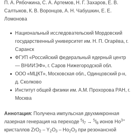
П. А. Рябочкина, С. А. Артемов, Н. Г. Захаров, Е. В.
Салтыков, К. В. Воронцов, А. Н. Чабушкин, Е. Е.
Ломонова
Национальный исследовательский Мордовский
государственный университет им. Н. П. Огарёва, г.
Саранск
ФГУП «Российский федеральный ядерный центр
— ВНИИЭФ», г. Саров Нижегородской обл.
ООО «МЦКТ», Московская обл., Одинцовский р-н,
д. Сколково
Институт общей физики им. А.М. Прохорова РАН, г.
Москва
Аннотация:
Получена импульсная двухмикронная
5
5
3+
лазерная генерация на переходе
I
→
I
ионов Ho
7
8
кристаллов ZrO
– Y
O
– Ho
O
при резонансной
2
2
3
2
3