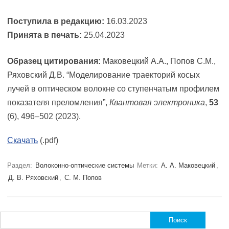
Поступила в редакцию:
16.03.2023
Принята в печать:
25.04.2023
Образец цитирования:
Маковецкий А.А., Попов С.М.,
Ряховский Д.В. “Моделирование траекторий косых
лучей в оптическом волокне со ступенчатым профилем
показателя преломления”,
Квантовая электроника
,
53
(6), 496–502 (2023).
Скачать
(.pdf)
Раздел:
Волоконно-оптические системы
Метки:
А. А. Маковецкий
,
Д. В. Ряховский
,
С. М. Попов
Найти: