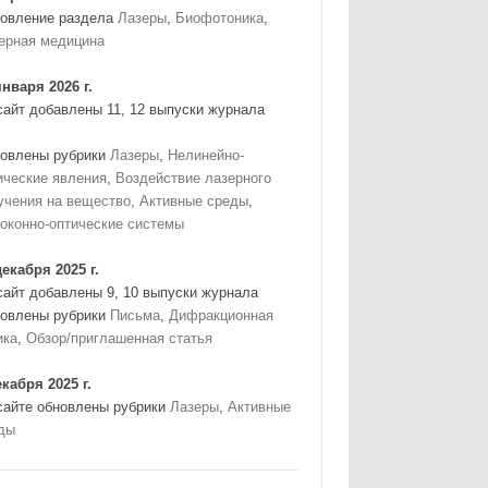
овление раздела
Лазеры
,
Биофотоника
,
ерная медицина
января 2026 г.
сайт добавлены 11, 12 выпуски журнала
овлены рубрики
Лазеры
,
Нелинейно-
ические явления
,
Воздействие лазерного
учения на вещество
,
Активные среды
,
оконно-оптические системы
декабря 2025 г.
сайт добавлены 9, 10 выпуски журнала
овлены рубрики
Письма
,
Дифракционная
ика
,
Обзор/приглашенная статья
екабря 2025 г.
сайте обновлены рубрики
Лазеры
,
Активные
ды