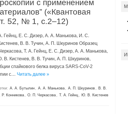
троскопии с применением
М
атериалов” («Квантовая
т. 52, № 1, с.2–12)
А. Гейнц, Е. С. Дизер, А. А. Манькова, И. С.
Кистенев, В. В. Тучин, А. П. Шкуринов Образец
еркасова, Т. А. Гейнц, Е. С. Дизер, А. А. Манькова,
И
. В. Кистенев, В. В. Тучин, А. П. Шкуринов,
орбции спайкового белка вируса SARS-CoV-2
опии с…
Читать далее »
етки:
А. А. Бутылин
,
А. А. Манькова
,
А. П. Шкуринов
,
В. В.
 Р. Конникова
,
О. П. Черкасова
,
Т. А. Гейнц
,
Ю. В. Кистенев