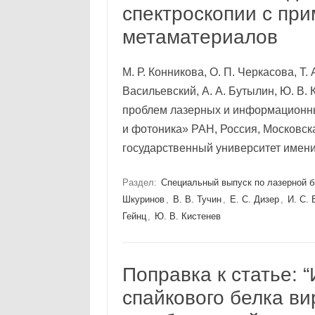
спектроскопии с пр
метаматериалов
М. Р. Конникова, О. П. Черкасова, Т. 
Васильевский, А. А. Бутылин, Ю. В. 
проблем лазерных и информационн
и фотоника» РАН, Россия, Московска
государственный университет име
Раздел:
Специальный выпуск по лазерной 
Шкуринов
,
В. В. Тучин
,
Е. С. Дизер
,
И. С.
Гейнц
,
Ю. В. Кистенев
Поправка к статье: 
спайкового белка в