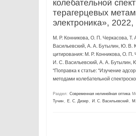
колебательной спек
терагерцевых метам
электроника», 2022, 
М. Р. Конникова, О. П. Черкасова, Т. 
Васильевский, А. А. Бутылин, Ю. В. 
цитирования: М. Р. Конникова, О. П. Ч
И. С. Васильевский, А. А. Бутылин, Ю
“Поправка к статье: “Изучение адс
методами колебательной спектроск
Раздел:
Современная нелинейная оптика
М
Тучин
,
Е. С. Дизер
,
И. С. Васильевский
,
М.