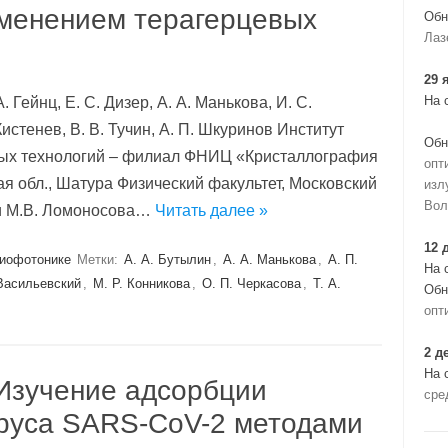
именением терагерцевых
Обн
Лаз
29 
На 
А. Гейнц, Е. С. Дизер, А. А. Манькова, И. С.
Кистенев, В. В. Тучин, А. П. Шкуринов Институт
Обн
ых технологий – филиал ФНИЦ «Кристаллогр­афия
опт
я обл., Шатура Физический факультет, Московский
изл
Вол
ни М.В. Ломоносова…
Читать далее »
12 
биофотонике
Метки:
А. А. Бутылин
,
А. А. Манькова
,
А. П.
На 
 Васильевский
,
М. Р. Конникова
,
О. П. Черкасова
,
Т. А.
Обн
опт
2 д
На 
“Изучение адсорбции
сре
ируса SARS-CoV-2 методами