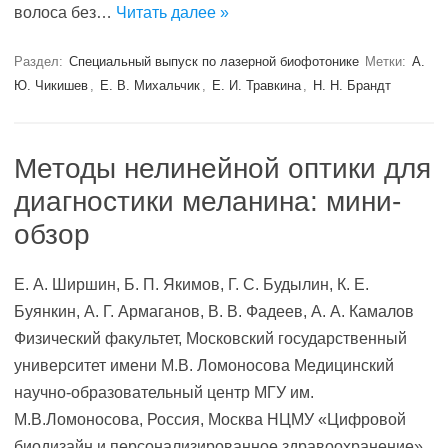
волоса без…
Читать далее »
Раздел:
Специальный выпуск по лазерной биофотонике
Метки:
А.
Ю. Чикишев
,
Е. В. Михальчик
,
Е. И. Травкина
,
Н. Н. Брандт
Методы нелинейной оптики для
диагностики меланина: мини-
обзор
Е. А. Ширшин, Б. П. Якимов, Г. С. Будылин, К. Е.
Буянкин, А. Г. Армаганов, В. В. Фадеев, А. А. Камалов
Физический факультет, Московский государственный
университет имени М.В. Ломоносова Медицинский
научно-обра­зо­ват­ельный центр МГУ им.
М.В.Ломоносова, Россия, Москва НЦМУ «Цифровой
биодизайн и персонализиро­ванное здравоохранение»