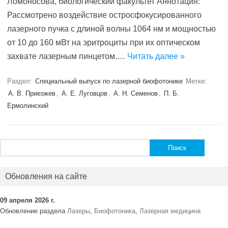
Ломоносова, биологический факультет Аннотация:
Рассмотрено воздействие остросфокусированного
лазерного пучка с длиной волны 1064 нм и мощностью
от 10 до 160 мВт на эритроциты при их оптическом
захвате лазерным пинцетом.…
Читать далее »
Раздел:
Специальный выпуск по лазерной биофотонике
Метки:
А. В. Приезжев
,
А. Е. Луговцов
,
А. Н. Семенов
,
П. Б.
Ермолинский
Найти:
Обновления на сайте
09 апреля 2026 г.
Обновление раздела
Лазеры
,
Биофотоника
,
Лазерная медицина