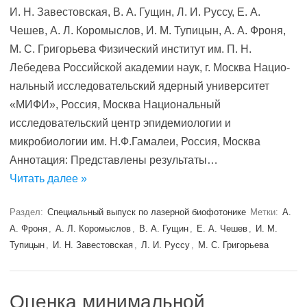
И. Н. Завестовская, В. А. Гущин, Л. И. Руссу, Е. А.
Чешев, А. Л. Коромыслов, И. М. Тупицын, А. А. Фроня,
М. С. Григорьева Физический институт им. П. Н.
Лебедева Российской академии наук, г. Москва Нацио­
нальный исследовательский ядерный университет
«МИФИ», Рос­сия, Москва Национальный
исследовательский центр эпидемиологии и
микробиологии им. Н.Ф.Гамалеи, Россия, Москва
Аннотация: Представлены результаты…
Читать далее »
Раздел:
Специальный выпуск по лазерной биофотонике
Метки:
А.
А. Фроня
,
А. Л. Коромыслов
,
В. А. Гущин
,
Е. А. Чешев
,
И. М.
Тупицын
,
И. Н. Завестовская
,
Л. И. Руссу
,
М. С. Григорьева
Оценка минимальной