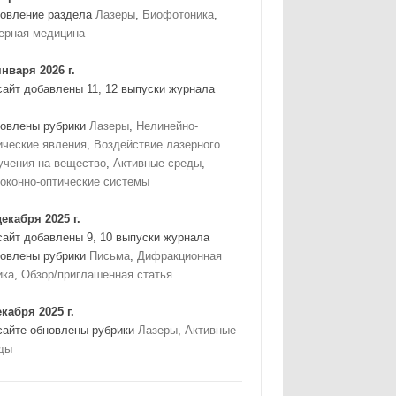
овление раздела
Лазеры
,
Биофотоника
,
ерная медицина
января 2026 г.
сайт добавлены 11, 12 выпуски журнала
овлены рубрики
Лазеры
,
Нелинейно-
ические явления
,
Воздействие лазерного
учения на вещество
,
Активные среды
,
оконно-оптические системы
декабря 2025 г.
сайт добавлены 9, 10 выпуски журнала
овлены рубрики
Письма
,
Дифракционная
ика
,
Обзор/приглашенная статья
екабря 2025 г.
сайте обновлены рубрики
Лазеры
,
Активные
ды