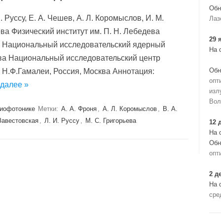
Обн
. Руссу, Е. А. Чешев, А. Л. Коромыслов, И. М.
Лаз
ева Физический институт им. П. Н. Лебедева
29 
ва Нацио­нальный исследовательский ядерный
На 
ква Национальный исследовательский центр
Обн
 Н.Ф.Гамалеи, Россия, Москва Аннотация:
опт
 далее »
изл
Вол
биофотонике
Метки:
А. А. Фроня
,
А. Л. Коромыслов
,
В. А.
Завестовская
,
Л. И. Руссу
,
М. С. Григорьева
12 
На 
Обн
опт
2 д
На 
сре