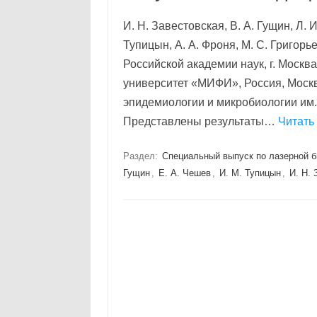
И. Н. Завестовская, В. А. Гущин, Л. И
Тупицын, А. А. Фроня, М. С. Григорь
Российской академии наук, г. Моск
университет «МИФИ», Рос­сия, Мос
эпидемиологии и микробиологии им.
Представлены результаты…
Читать
Раздел:
Специальный выпуск по лазерной 
Гущин
,
Е. А. Чешев
,
И. М. Тупицын
,
И. Н. 