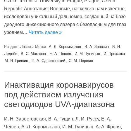
Czech Technical University in Prague, Prague, Czech
Republic Аннотация: Впервые, насколько нам известно,
исследован уникальный дальномер, созданный на базе
диодного инжекционного лазера с безопасным для глаз
уровнем…
Читать далее »
Раздел:
Лазеры
Метки:
А. Л. Коромыслов
,
В. А. Завозин
,
В. Н.
Леднёв
,
В. С. Макаров
,
Е. А. Чешев
,
И. М. Тупицын
,
И. Прохазка
,
М. Я. Гришин
,
П. А. Сдвиженский
,
С. М. Першин
Инактивация коронавирусов
под действием излучения
светодиодов UVA-диапазона
И. Н. Завестовская, В. А. Гущин, Л. И. Руссу, Е. А.
Чешев, А. Л. Коромыслов, И. М. Тупицын, А. А. Фроня,