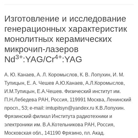
Изготовление и исследование
генерационных характеристик
монолитных керамических
микрочип-лазеров
3+
4+
Nd
:YAG/Cr
:YAG
А. Ю. Канаев, А. Л. Коромыслов, К. В. Лопухин, И. М.
Тупицын, Е. А. Чешев А.Ю.Канаев, А.Л.Коромыслов,
И.М.Тупицын, Е.А.Чешев. Физический институт им.
П.Н.Лебедева РАН, Россия, 119991 Москва, Ленинский
просп., 53; e-mail: imtupitsyn@yandex.ru К.В.Лопухин.
Фрязинский филиал Института радиотехники и
электроники им. В.А.Котельникова РАН, Россия,
Московская обл., 141190 Фрязино, пл. Акад.