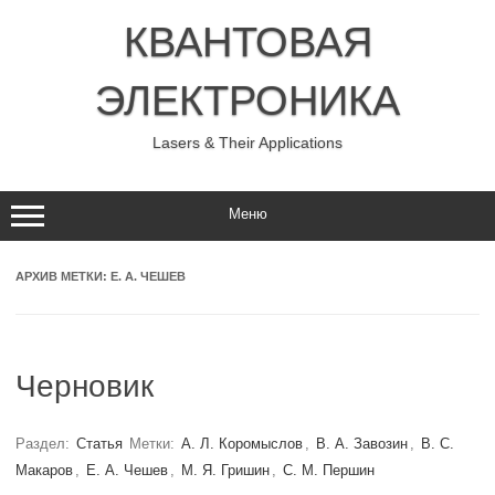
Перейти
к
КВАНТОВАЯ
содержимому
ЭЛЕКТРОНИКА
Lasers & Their Applications
Меню
АРХИВ МЕТКИ:
Е. А. ЧЕШЕВ
Черновик
Раздел:
Статья
Метки:
А. Л. Коромыслов
,
В. А. Завозин
,
В. С.
Макаров
,
Е. А. Чешев
,
М. Я. Гришин
,
С. М. Першин