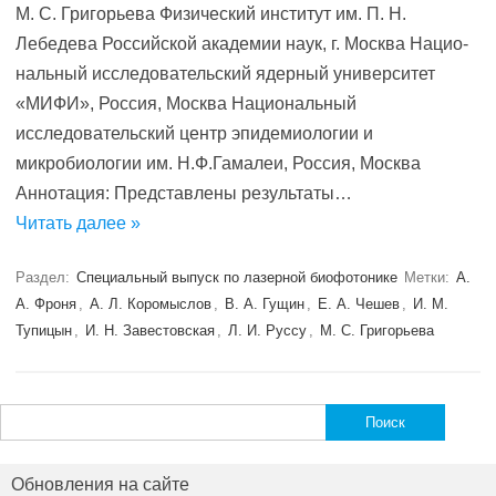
М. С. Григорьева Физический институт им. П. Н.
Лебедева Российской академии наук, г. Москва Нацио­
нальный исследовательский ядерный университет
«МИФИ», Рос­сия, Москва Национальный
исследовательский центр эпидемиологии и
микробиологии им. Н.Ф.Гамалеи, Россия, Москва
Аннотация: Представлены результаты…
Читать далее »
Раздел:
Специальный выпуск по лазерной биофотонике
Метки:
А.
А. Фроня
,
А. Л. Коромыслов
,
В. А. Гущин
,
Е. А. Чешев
,
И. М.
Тупицын
,
И. Н. Завестовская
,
Л. И. Руссу
,
М. С. Григорьева
Найти:
Обновления на сайте