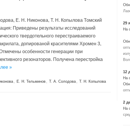
Обн
Лаз
олодова, Е. Н. Никонова, Т. Н. Копылова Томский
29 
тация: Приведены результаты исследований
На 
ического твердотельного перестраиваемого
Обн
акрилата, допированой красителями Хромен 3,
опт
 Отмечены особенности генерации при
изл
лективного резонаторов. Получена перестройка
Вол
алее »
12 
На 
иконова
,
Е. Н. Тельминов
,
Т. А. Солодова
,
Т. Н. Копылова
Обн
опт
2 д
На 
сре