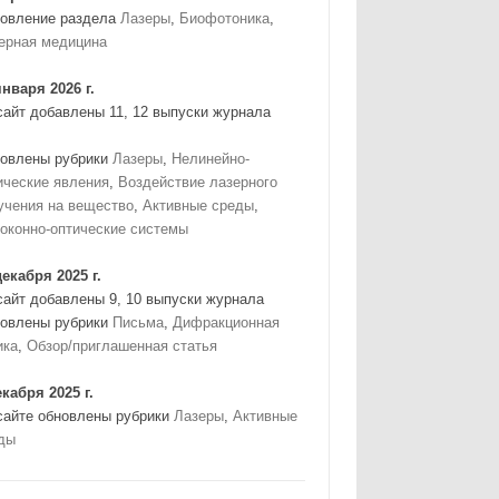
овление раздела
Лазеры
,
Биофотоника
,
ерная медицина
января 2026 г.
сайт добавлены 11, 12 выпуски журнала
овлены рубрики
Лазеры
,
Нелинейно-
ические явления
,
Воздействие лазерного
учения на вещество
,
Активные среды
,
оконно-оптические системы
декабря 2025 г.
сайт добавлены 9, 10 выпуски журнала
овлены рубрики
Письма
,
Дифракционная
ика
,
Обзор/приглашенная статья
екабря 2025 г.
сайте обновлены рубрики
Лазеры
,
Активные
ды